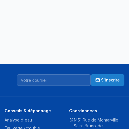
S'inscrire
Conseils & dépannage
Coordonnées
Analyse d'eau
1451 Rue de Montarville
Saint-Bruno-de-
Eau verte / trouble