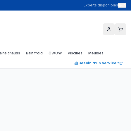
Experts disponibles
EN
ains chauds
Bain froid
ŌWOW
Piscines
Meubles
Besoin d’un service ?