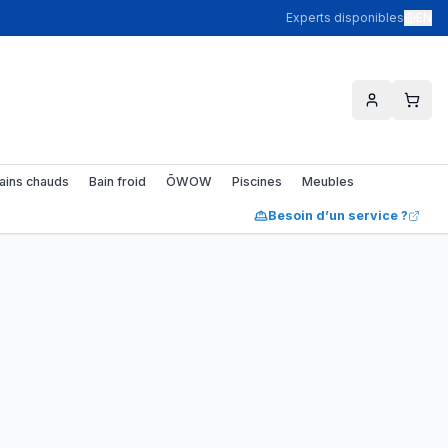
Experts disponibles
EN
ains chauds
Bain froid
ŌWOW
Piscines
Meubles
Besoin d’un service ?