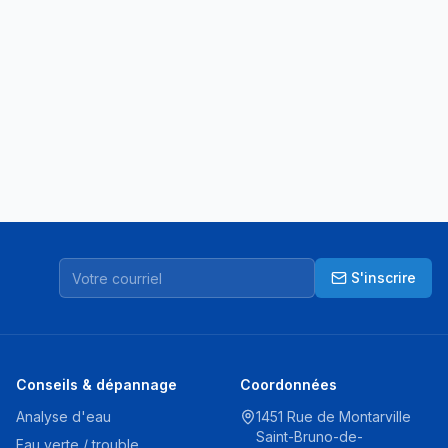
S'inscrire
Conseils & dépannage
Coordonnées
Analyse d'eau
1451 Rue de Montarville
Saint-Bruno-de-
Eau verte / trouble