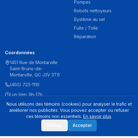
Pompes
Robots nettoyeurs
Système au sel
Fuite / Toile
Réparation
Coordonnées
1451 Rue de Montarville
Saint-Bruno-de-
Montarville, QC J3V 3T6
(450) 723-1110
Lun-Ven: 9h-17h
Sam: 9h-16h
Nous utilisons des témoins (cookies) pour analyser le trafic et
améliorer nos publicités. Vous pouvez accepter ou refuser
ces témoins non essentiels.
En savoir plus
.
© 2025 Destination Piscine Aide. Tous droits réservés.
Refuser
Accepter