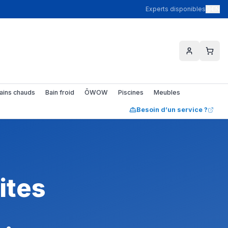
Experts disponibles
EN
ains chauds
Bain froid
ŌWOW
Piscines
Meubles
Besoin d’un service ?
ites
t