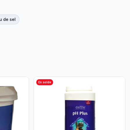
u de sel
En solde