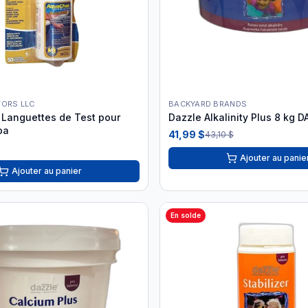
TORS LLC
BACKYARD BRANDS
Languettes de Test pour
Dazzle Alkalinity Plus 8 kg 
pa
41,99 $
43,10 $
Ajouter au panie
Ajouter au panier
En solde