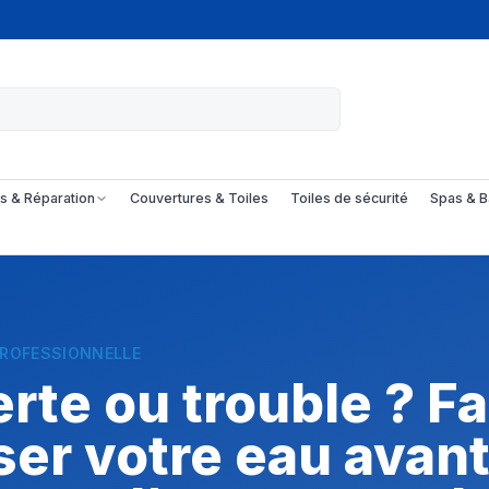
s & Réparation
Couvertures & Toiles
Toiles de sécurité
Spas & B
PROFESSIONNELLE
rte ou trouble ? Fa
ser votre eau avan