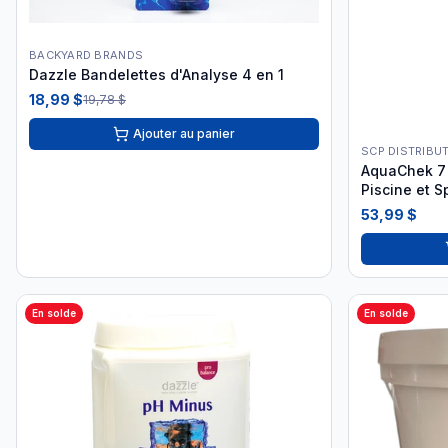
BACKYARD BRANDS
Dazzle Bandelettes d'Analyse 4 en 1
18,99 $
19,78 $
Ajouter au panier
SCP DISTRIBU
AquaChek 7 
Piscine et S
53,99 $
En solde
En solde