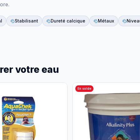
ore.
al
Stabilisant
Dureté calcique
Métaux
Nivea
rer votre eau
En solde