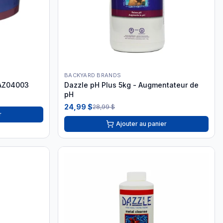
BACKYARD BRANDS
DAZ04003
Dazzle pH Plus 5kg - Augmentateur de
pH
24,99 $
28,99 $
r
Ajouter au panier