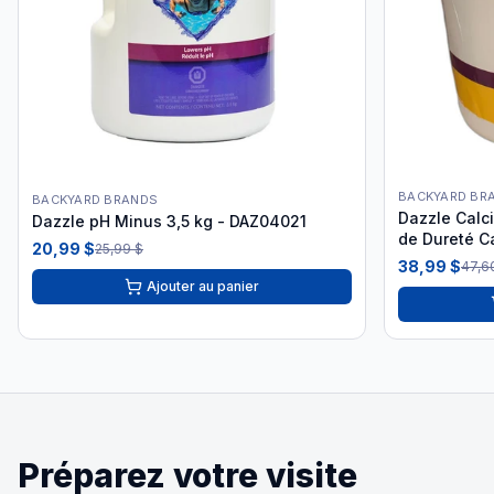
BACKYARD BR
BACKYARD BRANDS
Dazzle Calc
Dazzle pH Minus 3,5 kg - DAZ04021
de Dureté C
20,99 $
25,99 $
38,99 $
47,6
Ajouter au panier
Préparez votre visite