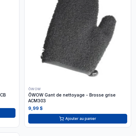
ŌWOW
7CB
ŌWOW Gant de nettoyage - Brosse grise
ACM303
9,99 $
Ajouter au panier