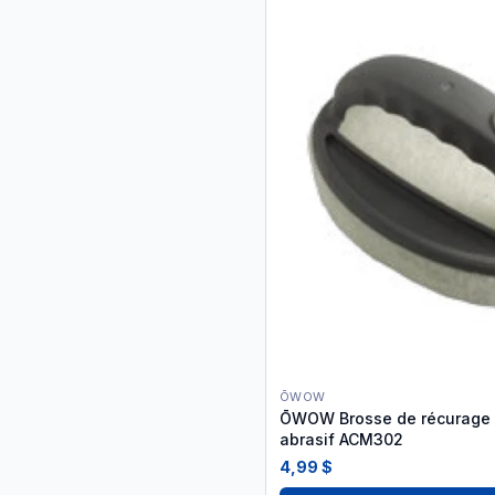
ŌWOW
ŌWOW Brosse de récurage
abrasif ACM302
4,99 $