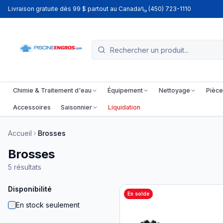
Livraison gratuite dès 99 $ partout au Canada
(450) 723-1110
Chimie & Traitement d'eau
Équipement
Nettoyage
Pièce
Accessoires
Saisonnier
Liquidation
Accueil
Brosses
Brosses
5
résultats
Disponibilité
En solde
En stock seulement