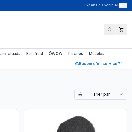
Experts disponibles
EN
ains chauds
Bain froid
ŌWOW
Piscines
Meubles
Besoin d’un service ?
Trier par