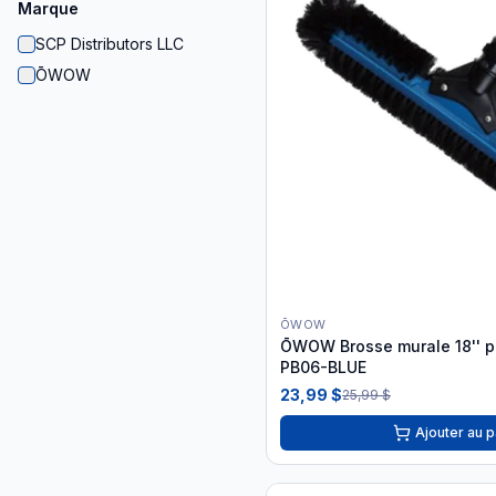
Marque
SCP Distributors LLC
ŌWOW
ŌWOW
ŌWOW Brosse murale 18'' po
PB06-BLUE
23,99 $
25,99 $
Ajouter au p