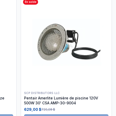
En solde
SCP DISTRIBUTORS LLC
nze
Pentair Amerlite Lumière de piscine 120V
500W 30' CSA AMP-30-9004
629,00 $
720,08 $