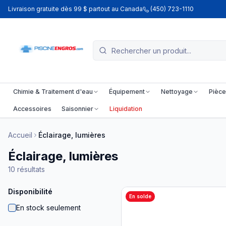
Livraison gratuite dès 99 $ partout au Canada
(450) 723-1110
Chimie & Traitement d'eau
Équipement
Nettoyage
Pièce
Accessoires
Saisonnier
Liquidation
Accueil
Éclairage, lumières
Éclairage, lumières
10
résultats
Disponibilité
En solde
En stock seulement