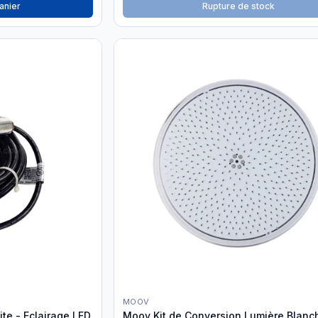
anier
Rupture de stock
MOOV
ite - Eclairage LED
Moov Kit de Conversion Lumière Blanc