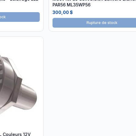
PAR56 ML35WP56
300,00 $
ock
Rupture de stock
L Couleurs 12V