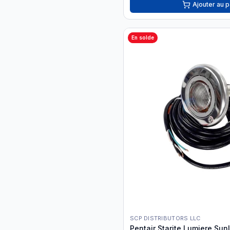
Ajouter au p
En solde
SCP DISTRIBUTORS LLC
Pentair Starite Lumiere Sunl