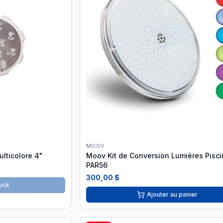
MOOV
lticolore 4"
Moov Kit de Conversion Lumières Pisc
PAR56
300,00 $
ock
Ajouter au panier