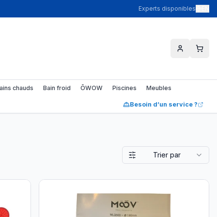
Experts disponibles
EN
ains chauds
Bain froid
ŌWOW
Piscines
Meubles
Besoin d’un service ?
Trier par