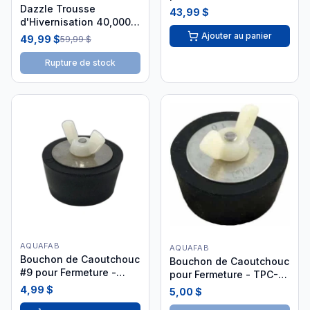
Dazzle Trousse
43,99 $
d'Hivernisation 40,000 L
DAZ06030
Ajouter au panier
49,99 $
59,99 $
Rupture de stock
AQUAFAB
AQUAFAB
Bouchon de Caoutchouc
Bouchon de Caoutchouc
#9 pour Fermeture -
pour Fermeture - TPC-
26HWP209
601-1540
4,99 $
5,00 $