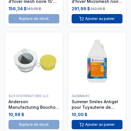
d'hiver mesh noire 15'
d'hiver Micromesh noire
HPI-70-2161
15' x 30' HPI-70-2171
156,34 $
291,99 $
183,95 $
342,95 $
Rupture de stock
Ajouter au panier
SCP DISTRIBUTORS LLC
SANIMARC
Anderson
Summer Smiles Antigel
Manufacturing Bouchon
pour Tuyauterie de
d'Hivernisation 1-1/2"
Piscine 4L
10,99 $
10,00 $
Rupture de stock
Ajouter au panier