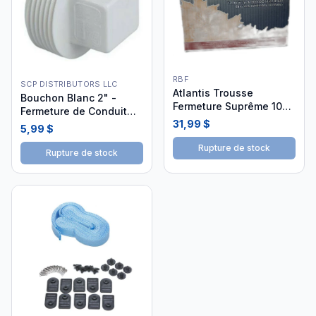
RBF
SCP DISTRIBUTORS LLC
Atlantis Trousse
Bouchon Blanc 2" -
Fermeture Suprême 100
Fermeture de Conduit
000L | 80GTF02
31,99 $
(D106020)
5,99 $
Rupture de stock
Rupture de stock