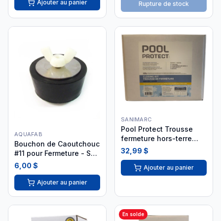
Ajouter au panier
Rupture de stock
SANIMARC
Pool Protect Trousse
AQUAFAB
fermeture hors-terre
Bouchon de Caoutchouc
chlore/sel
32,99 $
#11 pour Fermeture - SKU
264180
6,00 $
Ajouter au panier
Ajouter au panier
En solde