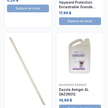
0,20 $
Hayward Protection
Encastrable Grande
Rupture de stock
Lumière - 25Z004720
17,99 $
Rupture de stock
BACKYARD BRANDS
Dazzle Antigel 4L
DAZ06012
14,99 $