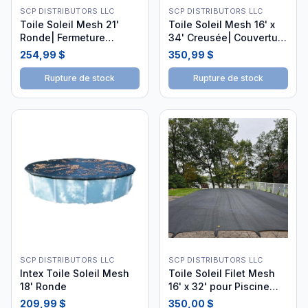
SCP DISTRIBUTORS LLC
SCP DISTRIBUTORS LLC
Toile Soleil Mesh 21'
Toile Soleil Mesh 16' x
Ronde| Fermeture
34' Creusée| Couverture
Piscine
de Piscine
254,99 $
350,99 $
Rupture de stock
Rupture de stock
SCP DISTRIBUTORS LLC
SCP DISTRIBUTORS LLC
Intex Toile Soleil Mesh
Toile Soleil Filet Mesh
18' Ronde
16' x 32' pour Piscine
Creusée
209,99 $
350,00 $