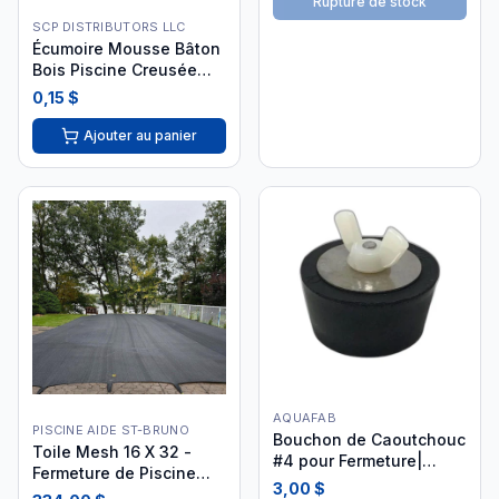
Rupture de stock
SCP DISTRIBUTORS LLC
Écumoire Mousse Bâton
Bois Piscine Creusée
QQQ-37-2002
0,15 $
Ajouter au panier
AQUAFAB
PISCINE AIDE ST-BRUNO
Bouchon de Caoutchouc
Toile Mesh 16 X 32 -
#4 pour Fermeture|
Fermeture de Piscine
PLUG4
3,00 $
X003FI9SQH