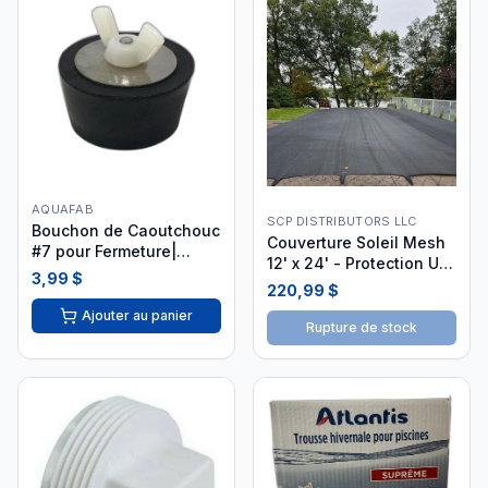
AQUAFAB
SCP DISTRIBUTORS LLC
Bouchon de Caoutchouc
Couverture Soleil Mesh
#7 pour Fermeture|
12' x 24' - Protection UV
PLUG7
3,99 $
Intégrée
220,99 $
Ajouter au panier
Rupture de stock