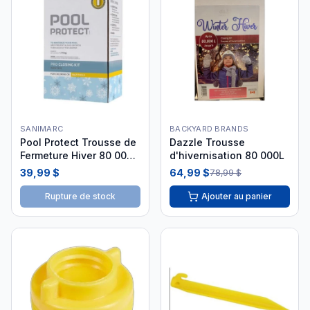
SANIMARC
BACKYARD BRANDS
Pool Protect Trousse de
Dazzle Trousse
Fermeture Hiver 80 000L
d'hivernisation 80 000L
Chlore Sel
39,99 $
64,99 $
78,99 $
Rupture de stock
Ajouter au panier