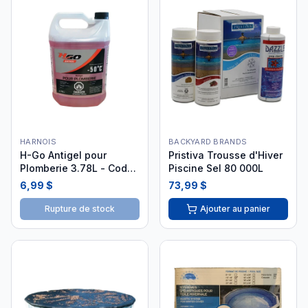
HARNOIS
BACKYARD BRANDS
H-Go Antigel pour
Pristiva Trousse d'Hiver
Plomberie 3.78L - Code
Piscine Sel 80 000L
6000860316
6,99 $
73,99 $
Rupture de stock
Ajouter au panier