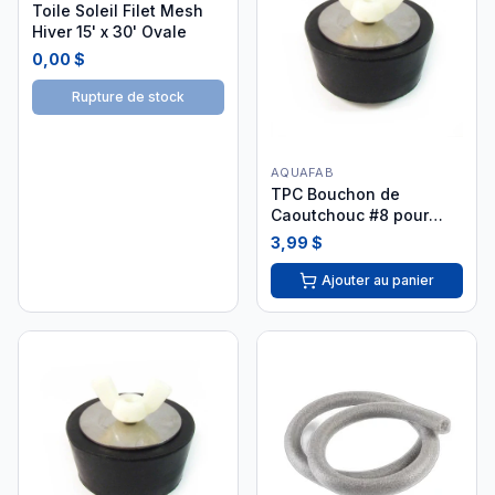
Toile Soleil Filet Mesh
Hiver 15' x 30' Ovale
0,00 $
Rupture de stock
AQUAFAB
TPC Bouchon de
Caoutchouc #8 pour
Fermeture - TPC-601-
3,99 $
1520
Ajouter au panier