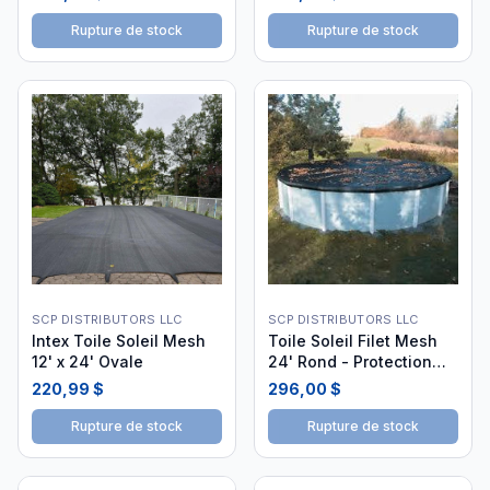
Rupture de stock
Rupture de stock
SCP DISTRIBUTORS LLC
SCP DISTRIBUTORS LLC
Intex Toile Soleil Mesh
Toile Soleil Filet Mesh
12' x 24' Ovale
24' Rond - Protection
Piscine
220,99 $
296,00 $
Rupture de stock
Rupture de stock