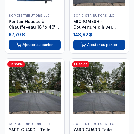
SCP DISTRIBUTORS LLC
SCP DISTRIBUTORS LLC
Pentair Housse à
MICROMESH -
Chauffe-eau 16'' x 40'' x
Couverture d'hiver
27''
Micromesh pour piscine
67,70 $
148,92 $
Ajouter au panier
Ajouter au panier
En solde
En solde
SCP DISTRIBUTORS LLC
SCP DISTRIBUTORS LLC
YARD GUARD - Toile
YARD GUARD Toile