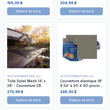
X 28' Creusée
16' X 32' piscine creusée
159,00 $
204,99 $
Rupture de stock
Rupture de stock
SCP DISTRIBUTORS LLC
SCP DISTRIBUTORS LLC
Toile Soleil Mesh 14' x
Couverture élastique 18'
28' - Couverture CR
X 34' à 20' X 40' piscine
creusée
270,99 $
246,00 $
Rupture de stock
Rupture de stock