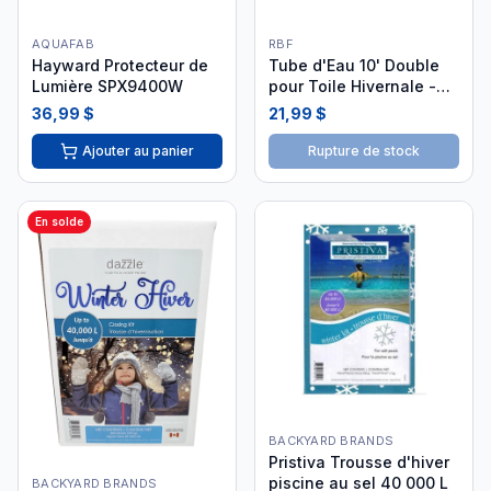
AQUAFAB
RBF
Hayward Protecteur de
Tube d'Eau 10' Double
Lumière SPX9400W
pour Toile Hivernale -
25ph3051
36,99 $
21,99 $
Ajouter au panier
Rupture de stock
En solde
BACKYARD BRANDS
Pristiva Trousse d'hiver
piscine au sel 40 000 L
BACKYARD BRANDS