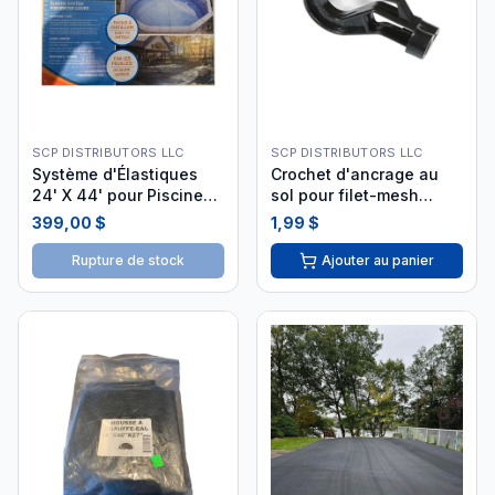
SCP DISTRIBUTORS LLC
SCP DISTRIBUTORS LLC
Système d'Élastiques
Crochet d'ancrage au
24' X 44' pour Piscine
sol pour filet-mesh
Creusée SRC2444
élastique (Unité) -
399,00 $
1,99 $
AHCRDP
Rupture de stock
Ajouter au panier