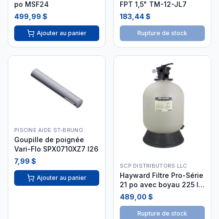
po MSF24
FPT 1,5" TM-12-JL7
499,99 $
183,44 $
Ajouter au panier
Rupture de stock
PISCINE AIDE ST-BRUNO
Goupille de poignée
Vari-Flo SPX0710XZ7 I26
7,99 $
SCP DISTRIBUTORS LLC
Hayward Filtre Pro-Série
Ajouter au panier
21 po avec boyau 225 lb
valve 1,5 po HAY-05-
489,00 $
6005
Rupture de stock