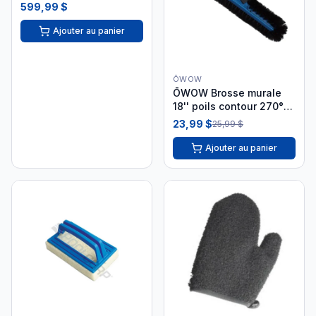
(ICES)
599,99 $
Ajouter au panier
ŌWOW
ŌWOW Brosse murale
18'' poils contour 270°|
PB06-BLUE
23,99 $
25,99 $
Ajouter au panier