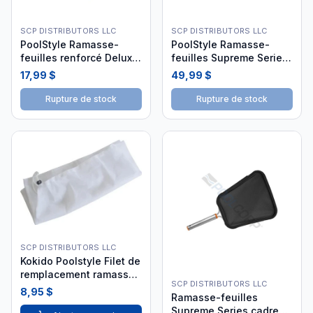
SCP DISTRIBUTORS LLC
SCP DISTRIBUTORS LLC
PoolStyle Ramasse-
PoolStyle Ramasse-
feuilles renforcé Deluxe
feuilles Supreme Series
K066CB
20" LR66CB
17,99 $
49,99 $
Rupture de stock
Rupture de stock
SCP DISTRIBUTORS LLC
Kokido Poolstyle Filet de
remplacement ramasse-
SCP DISTRIBUTORS LLC
feuilles
8,95 $
Ramasse-feuilles
Supreme Series cadre