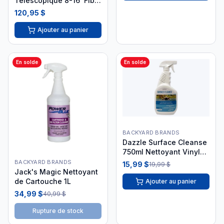
Télescopique 8-16' Fibre
de Verre Jaune/Noir
120,95 $
PSL-40-0722
Ajouter au panier
En solde
En solde
BACKYARD BRANDS
Dazzle Surface Cleanse
750ml Nettoyant Vinyle
DAZ08075
BACKYARD BRANDS
15,99 $
19,99 $
Jack's Magic Nettoyant
de Cartouche 1L
Ajouter au panier
34,99 $
40,99 $
Rupture de stock