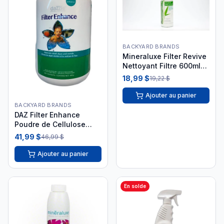
BACKYARD BRANDS
Mineraluxe Filter Revive
Nettoyant Filtre 600ml
DML09536
18,99 $
19,22 $
Ajouter au panier
BACKYARD BRANDS
DAZ Filter Enhance
Poudre de Cellulose
600g - DAZ05019
41,99 $
46,99 $
Ajouter au panier
En solde