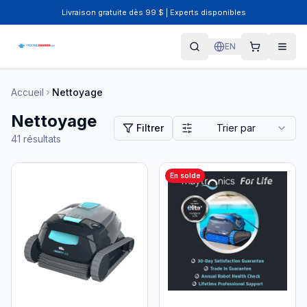
Livraison gratuite dès 99 $ | Experts disponibles
EN
Accueil
Nettoyage
Nettoyage
Filtrer
Trier par
41
résultats
En solde