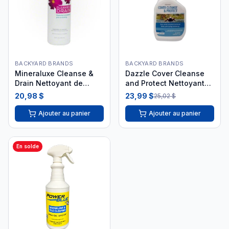
BACKYARD BRANDS
BACKYARD BRANDS
Mineraluxe Cleanse &
Dazzle Cover Cleanse
Drain Nettoyant de
and Protect Nettoyant
Tuyauterie 700ml
couvercle de spa 750ml
20,98 $
23,99 $
25,02 $
DML09539
Ajouter au panier
Ajouter au panier
En solde