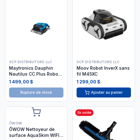
SCP DISTRIBUTORS LLC
SCP DISTRIBUTORS LLC
Maytronics Dauphin
Moov Robot InverX sans
Nautilus CC Plus Robot
fil M45XC
Nettoyeur Wi-Fi
1 499,00 $
1 299,00 $
Rupture de stock
Ajouter au panier
En solde
ŌWOW
ŌWOW Nettoyeur de
surface AquaSkim WIFI