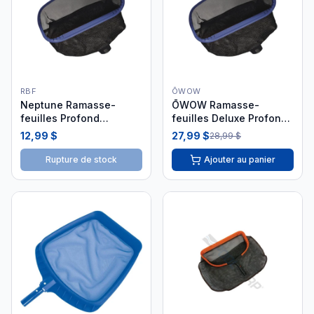
RBF
ŌWOW
Neptune Ramasse-
ŌWOW Ramasse-
feuilles Profond
feuilles Deluxe Profond
Aluminium
Bleu 368-BLUE-CB
12,99 $
27,99 $
28,99 $
Rupture de stock
Ajouter au panier