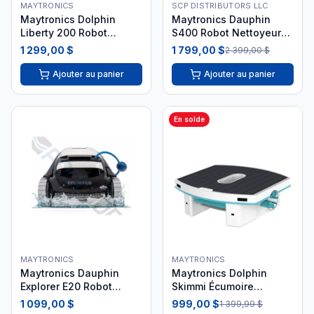
MAYTRONICS
SCP DISTRIBUTORS LLC
Maytronics Dolphin
Maytronics Dauphin
Liberty 200 Robot
S400 Robot Nettoyeur
Nettoyeur Piscine 2025
de Piscine
1 299,00 $
1 799,00 $
2 399,00 $
Ajouter au panier
Ajouter au panier
En solde
MAYTRONICS
MAYTRONICS
Maytronics Dauphin
Maytronics Dolphin
Explorer E20 Robot
Skimmi Écumoire
Nettoyeur Piscine
Flottante Solaire
1 099,00 $
999,00 $
1 399,99 $
9997001