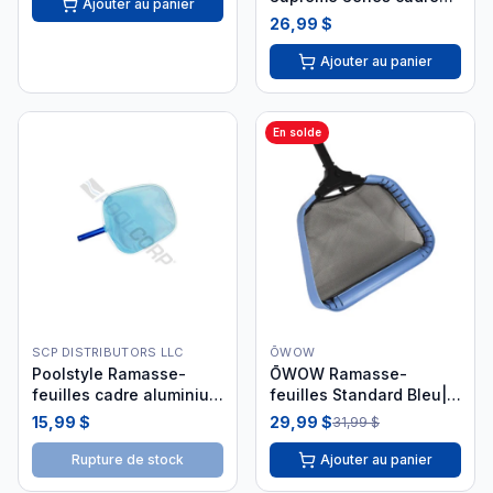
Ajouter au panier
tubulaire K708CB
26,99 $
Ajouter au panier
En solde
SCP DISTRIBUTORS LLC
ŌWOW
Poolstyle Ramasse-
ŌWOW Ramasse-
feuilles cadre aluminium
feuilles Standard Bleu|
luxe K687BU
983B-BLUE-CB
15,99 $
29,99 $
31,99 $
Rupture de stock
Ajouter au panier