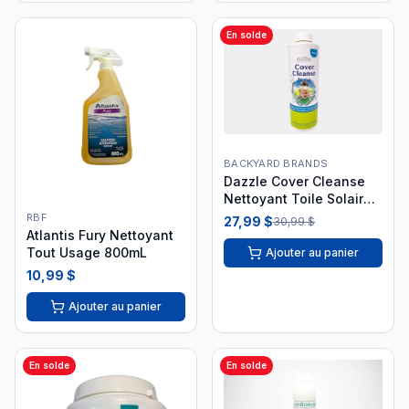
En solde
BACKYARD BRANDS
Dazzle Cover Cleanse
Nettoyant Toile Solaire
1L DAZ05013
RBF
27,99 $
30,99 $
Atlantis Fury Nettoyant
Tout Usage 800mL
Ajouter au panier
10,99 $
Ajouter au panier
En solde
En solde