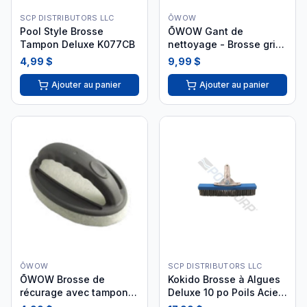
SCP DISTRIBUTORS LLC
ŌWOW
Pool Style Brosse
ŌWOW Gant de
Tampon Deluxe K077CB
nettoyage - Brosse grise
ACM303
4,99 $
9,99 $
Ajouter au panier
Ajouter au panier
ŌWOW
SCP DISTRIBUTORS LLC
ŌWOW Brosse de
Kokido Brosse à Algues
récurage avec tampon
Deluxe 10 po Poils Acier
abrasif ACM302
K316CB i26