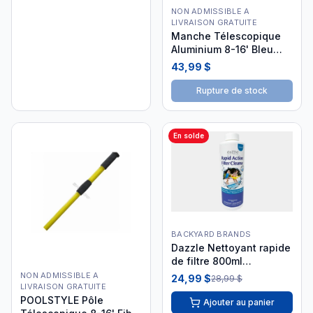
NON ADMISSIBLE A
LIVRAISON GRATUITE
Manche Télescopique
Aluminium 8-16' Bleu
SW694
43,99 $
Rupture de stock
En solde
BACKYARD BRANDS
Dazzle Nettoyant rapide
de filtre 800ml
DAZ05005
NON ADMISSIBLE A
24,99 $
28,99 $
LIVRAISON GRATUITE
POOLSTYLE Pôle
Ajouter au panier