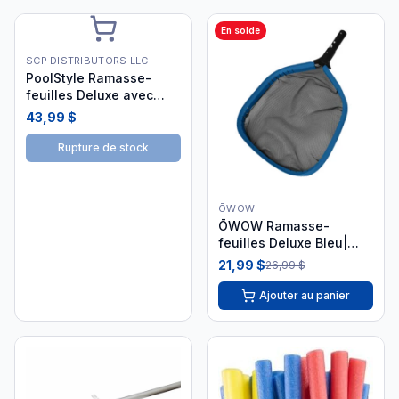
En solde
SCP DISTRIBUTORS LLC
PoolStyle Ramasse-
feuilles Deluxe avec
Roues et Brosses
43,99 $
K409CBX
Rupture de stock
ŌWOW
ŌWOW Ramasse-
feuilles Deluxe Bleu|
367-BLUE-CB
21,99 $
26,99 $
Ajouter au panier