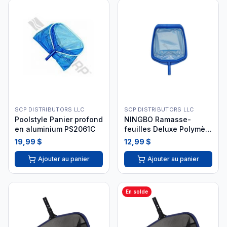
SCP DISTRIBUTORS LLC
SCP DISTRIBUTORS LLC
Poolstyle Panier profond
NINGBO Ramasse-
en aluminium PS2061C
feuilles Deluxe Polymère
Bleu NNG-40-0036
19,99 $
12,99 $
Ajouter au panier
Ajouter au panier
En solde