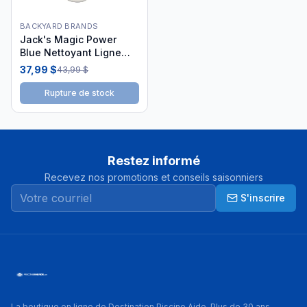
BACKYARD BRANDS
Jack's Magic Power
Blue Nettoyant Ligne
d'Eau et Tuiles 1L
37,99 $
43,99 $
JMS04950
Rupture de stock
Restez informé
Recevez nos promotions et conseils saisonniers
S'inscrire
La boutique en ligne de Destination Piscine Aide. Plus de 30 ans