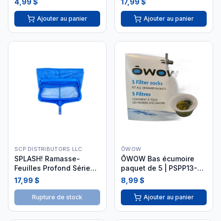
4,99 $
17,99 $
Ajouter au panier
Ajouter au panier
SCP DISTRIBUTORS LLC
ŌWOW
SPLASH! Ramasse-
ŌWOW Bas écumoire
Feuilles Profond Série
paquet de 5 | PSPP13-
Pro Bleu 90230
NA-PBH
17,99 $
8,99 $
Rupture de stock
Ajouter au panier