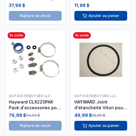
CLX220J
i26
37,99 $
11,98 $
Rupture de stock
Ajouter au panier
En solde
En solde
SCP DISTRIBUTORS LLC
SCP DISTRIBUTORS LLC
Hayward CLX220PAK
HAYWARD Joint
Pack d'accessoires pour
d'étanchéité Viton pour
distributeur CLX220
Couvert de Chlorinateur
76,98 $
49,99 $
94,00 $
65,95 $
CLX110K
Rupture de stock
Ajouter au panier