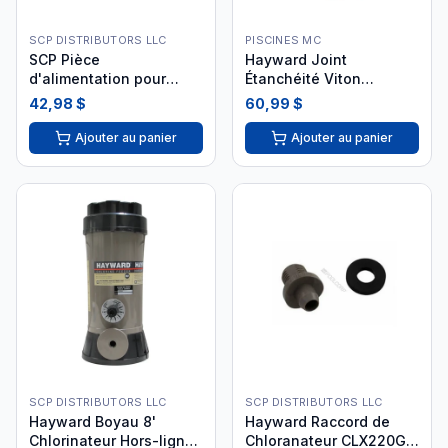
SCP DISTRIBUTORS LLC
PISCINES MC
SCP Pièce
Hayward Joint
d'alimentation pour
Étanchéité Viton
chlorinateur hors ligne
CLX200K pour
42,98 $
60,99 $
#87503
Chlorinateur i26
Ajouter au panier
Ajouter au panier
SCP DISTRIBUTORS LLC
SCP DISTRIBUTORS LLC
Hayward Boyau 8'
Hayward Raccord de
Chlorinateur Hors-ligne
Chloranateur CLX220G