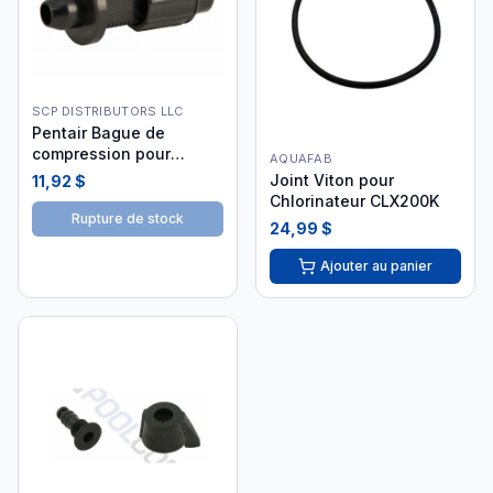
SCP DISTRIBUTORS LLC
Pentair Bague de
compression pour
AQUAFAB
chlorinateur
Joint Viton pour
11,92 $
Chlorinateur CLX200K
Rupture de stock
24,99 $
Ajouter au panier