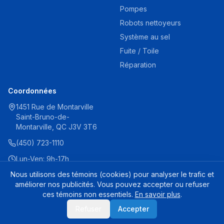
Pompes
Robots nettoyeurs
Système au sel
Fuite / Toile
Réparation
Coordonnées
1451 Rue de Montarville
Saint-Bruno-de-
Montarville, QC J3V 3T6
(450) 723-1110
Lun-Ven: 9h-17h
Sam: 9h-16h
Nous utilisons des témoins (cookies) pour analyser le trafic et
améliorer nos publicités. Vous pouvez accepter ou refuser
ces témoins non essentiels.
En savoir plus
.
© 2025 Destination Piscine Aide. Tous droits réservés.
Refuser
Accepter