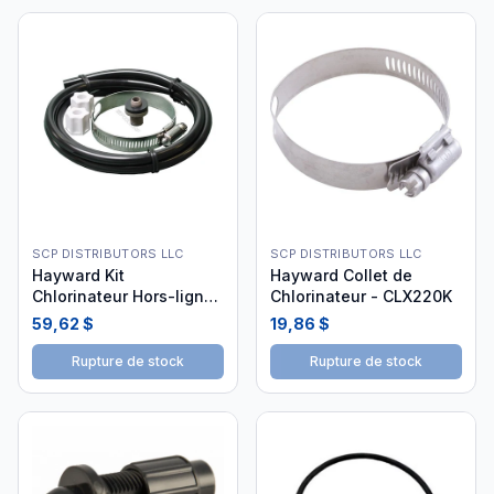
SCP DISTRIBUTORS LLC
SCP DISTRIBUTORS LLC
Hayward Kit
Hayward Collet de
Chlorinateur Hors-ligne
Chlorinateur - CLX220K
CL200/CL220 HAY-451-
59,62 $
19,86 $
4050
Rupture de stock
Rupture de stock