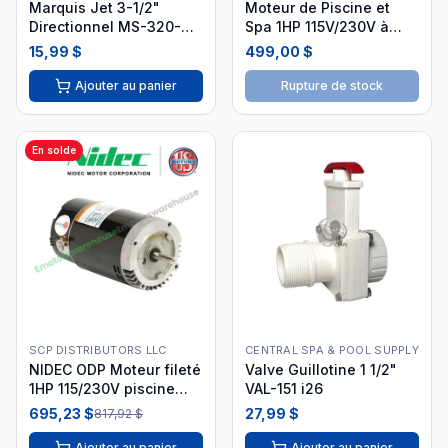
Marquis Jet 3-1/2"
Moteur de Piscine et
Directionnel MS-320-
Spa 1HP 115V/230V à
6632
Bride Carrée
15,99 $
499,00 $
Ajouter au panier
Rupture de stock
En solde
SCP DISTRIBUTORS LLC
CENTRAL SPA & POOL SUPPLY
NIDEC ODP Moteur fileté
Valve Guillotine 1 1/2"
1HP 115/230V piscine
VAL-151 i26
spa #ASB128
695,23 $
27,99 $
817,92 $
Ajouter au panier
Ajouter au panier