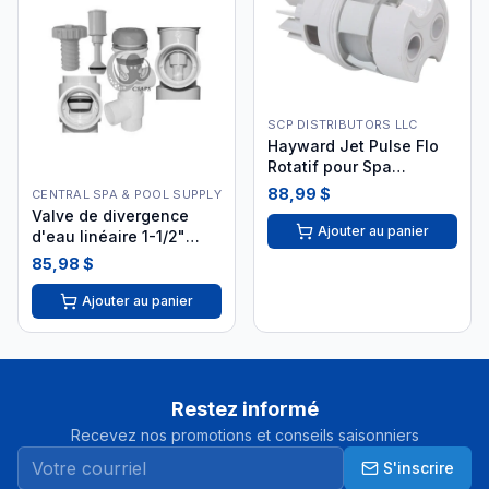
SCP DISTRIBUTORS LLC
Hayward Jet Pulse Flo
Rotatif pour Spa
SP1436PAKB
88,99 $
CENTRAL SPA & POOL SUPPLY
Valve de divergence
Ajouter au panier
d'eau linéaire 1-1/2"
25042-009-000
85,98 $
Ajouter au panier
Restez informé
Recevez nos promotions et conseils saisonniers
S'inscrire