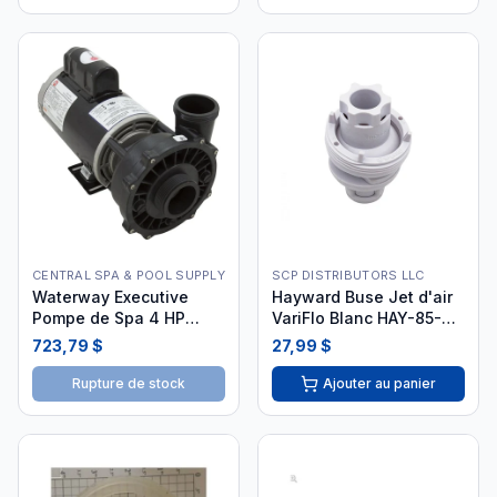
CENTRAL SPA & POOL SUPPLY
SCP DISTRIBUTORS LLC
Waterway Executive
Hayward Buse Jet d'air
Pompe de Spa 4 HP
VariFlo Blanc HAY-85-
3721621-1D
8137 i26
723,79 $
27,99 $
Rupture de stock
Ajouter au panier