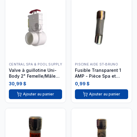
CENTRAL SPA & POOL SUPPLY
PISCINE AIDE ST-BRUNO
Valve à guillotine Uni-
Fusible Transparent 1
Body 2" Femelle/Mâle
AMP - Pièce Spa et
Collé VAL-202 i26
Jacuzzi
30,99 $
0,99 $
Ajouter au panier
Ajouter au panier