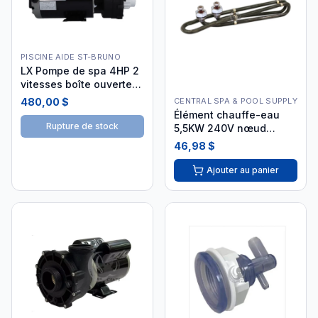
PISCINE AIDE ST-BRUNO
LX Pompe de spa 4HP 2
vitesses boîte ouverte
LX-56WUA400-II
480,00 $
CENTRAL SPA & POOL SUPPLY
Élément chauffe-eau
Rupture de stock
5,5KW 240V nœud
papillon 10 1/2"
46,98 $
Ajouter au panier