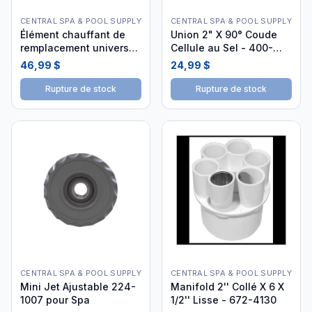
CENTRAL SPA & POOL SUPPLY
CENTRAL SPA & POOL SUPPLY
Élément chauffant de
Union 2" X 90° Coude
remplacement universel
Cellule au Sel - 400-
4.0 kW ELE-40-BNC
5800b i26
46,99 $
24,99 $
Rupture de stock
Rupture de stock
CENTRAL SPA & POOL SUPPLY
CENTRAL SPA & POOL SUPPLY
Mini Jet Ajustable 224-
Manifold 2'' Collé X 6 X
1007 pour Spa
1/2'' Lisse - 672-4130