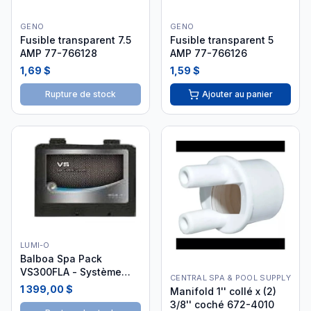
GENO
GENO
Fusible transparent 7.5
Fusible transparent 5
AMP 77-766128
AMP 77-766126
1,69 $
1,59 $
Rupture de stock
Ajouter au panier
LUMI-O
Balboa Spa Pack
VS300FLA - Système
CENTRAL SPA & POOL SUPPLY
Complet 56059-02
1 399,00 $
Manifold 1'' collé x (2)
3/8'' coché 672-4010