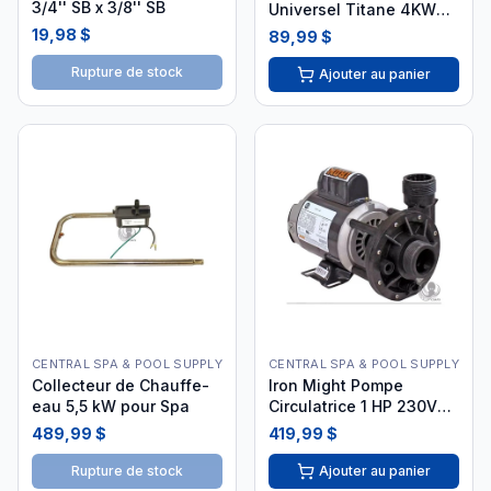
3/4'' SB x 3/8'' SB
Universel Titane 4KW
Nœud Papillon 240V
19,98 $
89,99 $
Rupture de stock
Ajouter au panier
CENTRAL SPA & POOL SUPPLY
CENTRAL SPA & POOL SUPPLY
Collecteur de Chauffe-
Iron Might Pompe
eau 5,5 kW pour Spa
Circulatrice 1 HP 230V
1.5''
489,99 $
419,99 $
Rupture de stock
Ajouter au panier