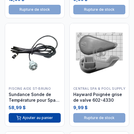
Rupture de stock
Rupture de stock
PISCINE AIDE ST-BRUNO
CENTRAL SPA & POOL SUPPLY
Sundance Sonde de
Hayward Poignée grise
Température pour Spa
de valve 602-4330
6600-166 Exsense
58,99 $
9,99 $
Ajouter au panier
Rupture de stock