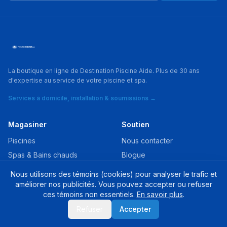
La boutique en ligne de Destination Piscine Aide. Plus de 30 ans
d'expertise au service de votre piscine et spa.
Services à domicile, installation & soumissions →
Magasiner
Soutien
Piscines
Nous contacter
Spas & Bains chauds
Blogue
Chimie & Traitement d'eau
Livraison
Nous utilisons des témoins (cookies) pour analyser le trafic et
Équipement
Retours
améliorer nos publicités. Vous pouvez accepter ou refuser
ces témoins non essentiels.
En savoir plus
.
Pièces & Réparation
Refuser
Accepter
Toutes les collections