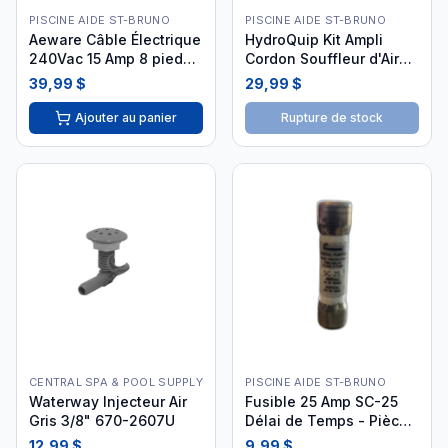
PISCINE AIDE ST-BRUNO
PISCINE AIDE ST-BRUNO
Aeware Câble Électrique
HydroQuip Kit Ampli
240Vac 15 Amp 8 pieds
Cordon Souffleur d'Air
HC-2-15-240-8-T
48-0060
39,99 $
29,99 $
Ajouter au panier
Rupture de stock
CENTRAL SPA & POOL SUPPLY
PISCINE AIDE ST-BRUNO
Waterway Injecteur Air
Fusible 25 Amp SC-25
Gris 3/8" 670-2607U
Délai de Temps - Pièce
Spa
12,99 $
9,99 $