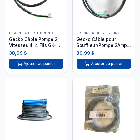
PISCINE AIDE ST-BRUNO
PISCINE AIDE ST-BRUNO
Gecko Câble Pompe 2
Gecko Câble pour
Vitesses 4' 4 Fils GK-
Souffleur/Pompe 2Amp
95100519
4' GK-95100517
38,99 $
36,99 $
Ajouter au panier
Ajouter au panier