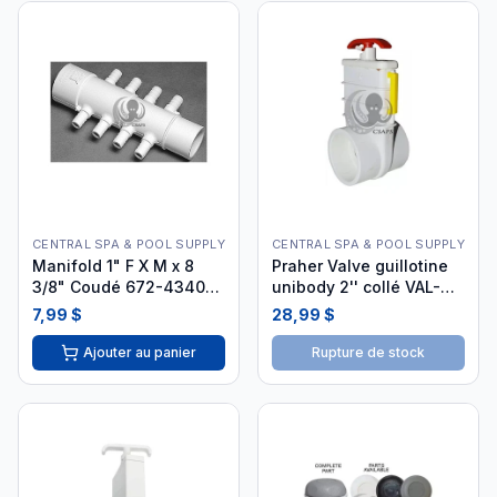
CENTRAL SPA & POOL SUPPLY
CENTRAL SPA & POOL SUPPLY
Manifold 1" F X M x 8
Praher Valve guillotine
3/8" Coudé 672-4340
unibody 2'' collé VAL-
i26
203
7,99 $
28,99 $
Ajouter au panier
Rupture de stock