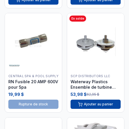
En solde
CENTRAL SPA & POOL SUPPLY
SCP DISTRIBUTORS LLC
RN Fusible 20 AMP 600V
Waterway Plastics
pour Spa
Ensemble de turbine
pour pompe Executive
19,99 $
53,98 $
62,95 $
56 cadre 5 HP 310-4180
Rupture de stock
Ajouter au panier