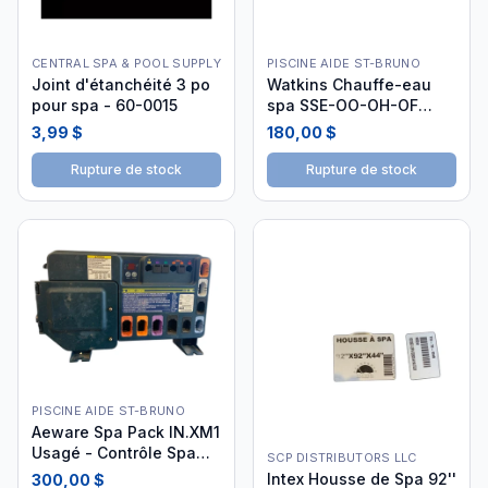
CENTRAL SPA & POOL SUPPLY
PISCINE AIDE ST-BRUNO
Joint d'étanchéité 3 po
Watkins Chauffe-eau
pour spa - 60-0015
spa SSE-OO-OH-OF
240V 5500W usagé
3,99 $
180,00 $
Rupture de stock
Rupture de stock
PISCINE AIDE ST-BRUNO
Aeware Spa Pack IN.XM1
Usagé - Contrôle Spa
SCP DISTRIBUTORS LLC
IN.XM1
Intex Housse de Spa 92''
300,00 $