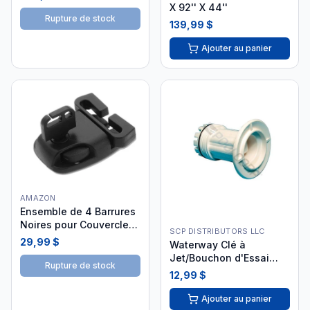
X 92'' X 44''
Rupture de stock
139,99 $
Ajouter au panier
AMAZON
Ensemble de 4 Barrures
Noires pour Couvercle
SCP DISTRIBUTORS LLC
Spa
29,99 $
Waterway Clé à
Jet/Bouchon d'Essai
Rupture de stock
sans Joint Torique 218-
12,99 $
1770A
Ajouter au panier