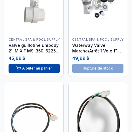
CENTRAL SPA & POOL SUPPLY
CENTRAL SPA & POOL SUPPLY
Valve guillotine unibody
Waterway Valve
2'' M X F MS-350-6225
Marche/Arrêt 1 Voie 1"
i26
Vertical 5-Points Scallop
45,99 $
49,99 $
Gris
Ajouter au panier
Rupture de stock