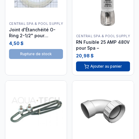
CENTRAL SPA & POOL SUPPLY
Joint d'Étanchéité O-
Ring 2-1/2" pour
CENTRAL SPA & POOL SUPPLY
Chauffe-Eau
RN Fusible 25 AMP 480V
4,50 $
pour Spa –
Rupture de stock
20,98 $
Ajouter au panier