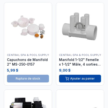
CENTRAL SPA & POOL SUPPLY
CENTRAL SPA & POOL SUPPLY
Capuchons de Manifold
Manifold 1-1/2" Femelle
2'' MS-250-0157
x 1-1/2" Mâle, 4 sorties
3/4" - 672-4150 i26
5,99 $
9,00 $
Rupture de stock
Ajouter au panier