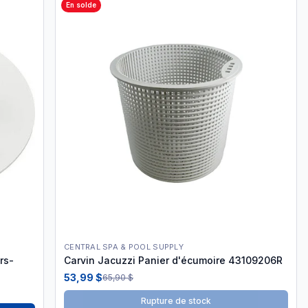
En solde
CENTRAL SPA & POOL SUPPLY
rs-
Carvin Jacuzzi Panier d'écumoire 43109206R
53,99 $
65,90 $
Rupture de stock