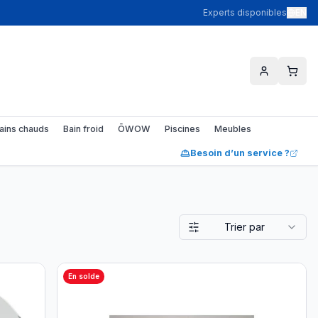
Experts disponibles
EN
ains chauds
Bain froid
ŌWOW
Piscines
Meubles
Besoin d’un service ?
Trier par
En solde