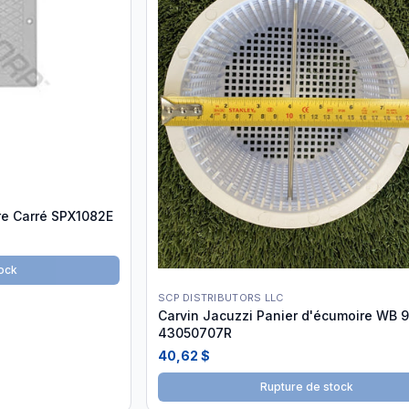
e Carré SPX1082E
ock
SCP DISTRIBUTORS LLC
Carvin Jacuzzi Panier d'écumoire WB 
43050707R
40,62 $
Rupture de stock