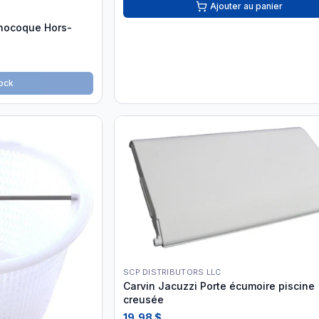
Ajouter au panier
nocoque Hors-
ock
SCP DISTRIBUTORS LLC
Carvin Jacuzzi Porte écumoire piscine
creusée
19,98 $