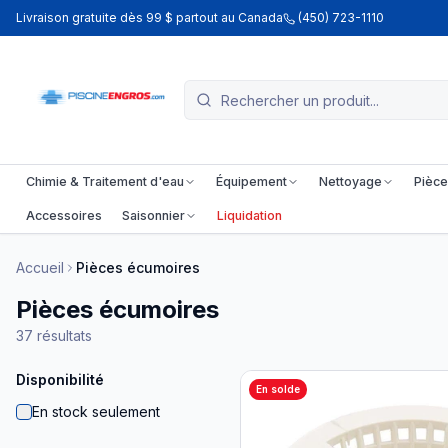
Livraison gratuite dès 99 $ partout au Canada
(450) 723-1110
Chimie & Traitement d'eau
Équipement
Nettoyage
Pièce
Accessoires
Saisonnier
Liquidation
Accueil
Pièces écumoires
Pièces écumoires
37
résultats
Disponibilité
En solde
En stock seulement