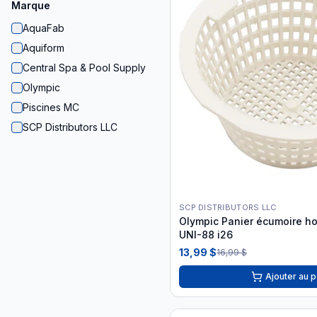
Marque
AquaFab
Aquiform
Central Spa & Pool Supply
Olympic
Piscines MC
SCP Distributors LLC
SCP DISTRIBUTORS LLC
Olympic Panier écumoire ho
UNI-88 i26
13,99 $
16,99 $
Ajouter au p