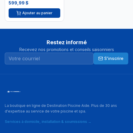
(ICES)
599,99 $
Ajouter au panier
Restez informé
Recevez nos promotions et conseils saisonniers
S'inscrire
La boutique en ligne de Destination Piscine Aide. Plus de 30 ans
d'expertise au service de votre piscine et spa.
Services à domicile, installation & soumissions →