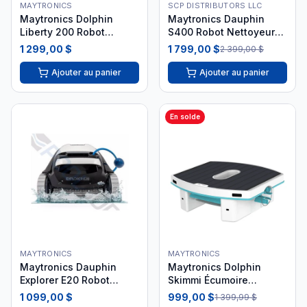
MAYTRONICS
SCP DISTRIBUTORS LLC
Maytronics Dolphin
Maytronics Dauphin
Liberty 200 Robot
S400 Robot Nettoyeur
Nettoyeur Piscine 2025
de Piscine
1 299,00 $
1 799,00 $
2 399,00 $
Ajouter au panier
Ajouter au panier
En solde
MAYTRONICS
MAYTRONICS
Maytronics Dauphin
Maytronics Dolphin
Explorer E20 Robot
Skimmi Écumoire
Nettoyeur Piscine
Flottante Solaire
1 099,00 $
999,00 $
1 399,99 $
9997001