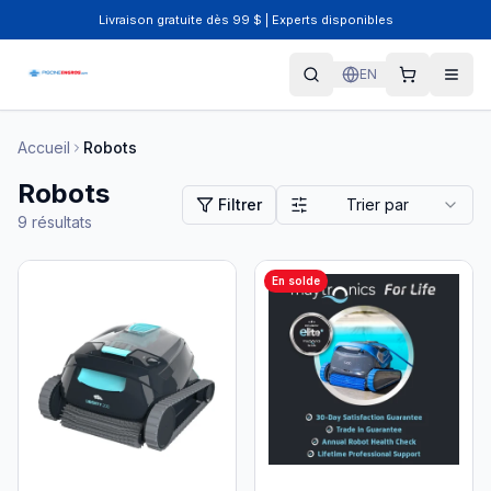
Livraison gratuite dès 99 $ | Experts disponibles
EN
Accueil
Robots
Robots
Filtrer
Trier par
9
résultats
En solde