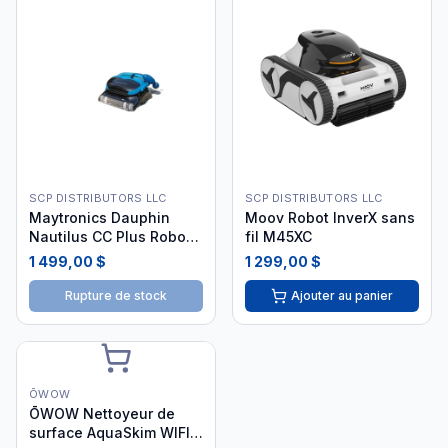
SCP DISTRIBUTORS LLC
SCP DISTRIBUTORS LLC
Maytronics Dauphin
Moov Robot InverX sans
Nautilus CC Plus Robot
fil M45XC
Nettoyeur Wi-Fi
1 499,00 $
1 299,00 $
Rupture de stock
Ajouter au panier
ŌWOW
ŌWOW Nettoyeur de
surface AquaSkim WIFI