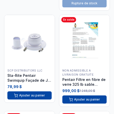
Rupture de stock
En solde
SCP DISTRIBUTORS LLC
NON ADMISSIBLE A
LIVRAISON GRATUITE
Sta-Rite Pentair
Pentair Filtre en fibre de
Swimquip Façade de Jet
verre 325 lb sable
08424-0001 i26
78,99 $
TA60D valve 2po 145385
999,00 $
1 248,00 $
Ajouter au panier
Ajouter au panier