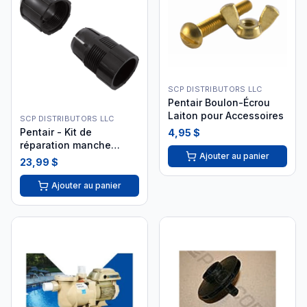
SCP DISTRIBUTORS LLC
Pentair Boulon-Écrou
Laiton pour Accessoires
SCP DISTRIBUTORS LLC
Pentair - Kit de
4,95 $
réparation manche
Ajouter au panier
télescopique R191302
23,99 $
i26
Ajouter au panier