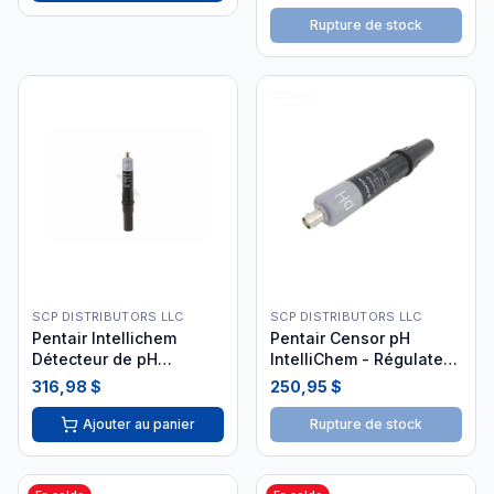
20000 gallons
Rupture de stock
SCP DISTRIBUTORS LLC
SCP DISTRIBUTORS LLC
Pentair Intellichem
Pentair Censor pH
Détecteur de pH
IntelliChem - Régulateur
(522186)
Automatisé
316,98 $
250,95 $
Ajouter au panier
Rupture de stock