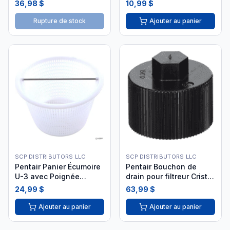
#070387Z
357161Z
36,98 $
10,99 $
Rupture de stock
Ajouter au panier
SCP DISTRIBUTORS LLC
SCP DISTRIBUTORS LLC
Pentair Panier Écumoire
Pentair Bouchon de
U-3 avec Poignée
drain pour filtreur Cristal
Aluminium 08650-0007Z
Flo II i26
24,99 $
63,99 $
Ajouter au panier
Ajouter au panier