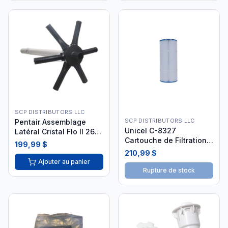
SCP DISTRIBUTORS LLC
SCP DISTRIBUTORS LLC
Pentair Assemblage
Unicel C-8327
Latéral Cristal Flo II 26"
Cartouche de Filtration
SD80 - 152226
199,99 $
19"
210,99 $
Ajouter au panier
Rupture de stock