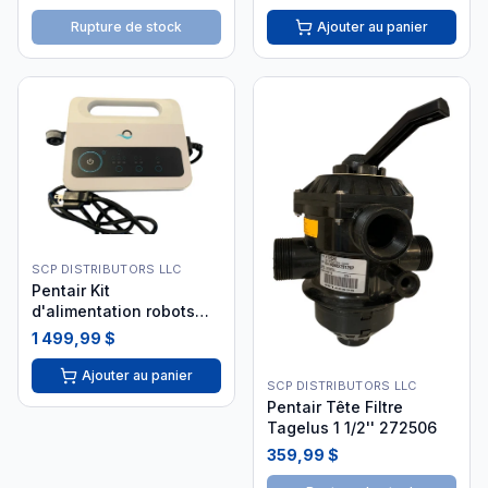
Rupture de stock
Ajouter au panier
SCP DISTRIBUTORS LLC
Pentair Kit
d'alimentation robots
Prowler
1 499,99 $
Ajouter au panier
SCP DISTRIBUTORS LLC
Pentair Tête Filtre
Tagelus 1 1/2'' 272506
359,99 $