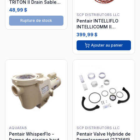
TRITON II Drain Sable
0.75" MPT
48,99 $
SCP DISTRIBUTORS LLC
Pentair INTELLIFLO
Rupture de stock
INTELLICOMM II
Interface Adapter 521109
399,99 $
Ajouter au panier
AQUAFAB
SCP DISTRIBUTORS LLC
Pentair WhisperFlo -
Pentair Valve Hybride de
Pompe de piscine haute
Remplacement (272569)