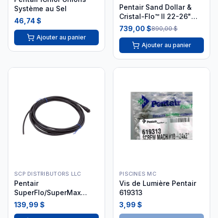
Pentair Sand Dollar &
Système au Sel
Cristal-Flo™ II 22-26"
46,74 $
MPV 1,5" 145367
739,00 $
890,00 $
Ajouter au panier
Ajouter au panier
SCP DISTRIBUTORS LLC
PISCINES MC
Pentair
Vis de Lumière Pentair
SuperFlo/SuperMax
619313
Câble Remplacement
139,99 $
3,99 $
Vitesse Variable 25'