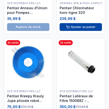
SCP DISTRIBUTORS LLC
CENTRAL SPA & POOL SUPPLY
Pentair Anneau d'Union
Pentair Chlorinateur
pour Pompes
hors-ligne 320
SuperFlo/SuperMax
35,99 $
239,99 $
Rupture de stock
Ajouter au panier
En solde
En solde
SCP DISTRIBUTORS LLC
SCP DISTRIBUTORS LLC
Pentair Kreepy Krauly
Pentair Latéraux de
Jupe plissée robot
Filtre 150088Z -
K12896
Ensemble de 6
75,00 $
350,00 $
270,72 $
701,99 $