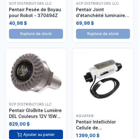
SCP DISTRIBUTORS LLC
SCP DISTRIBUTORS LLC
Pentair Pesée de Boyau
Pentair Joint
pour Robot - 370494Z
d'étanchéité luminaire
silicone AMP-301-8828
40,98 $
69,98 $
Rupture de stock
Rupture de stock
SCP DISTRIBUTORS LLC
Pentair GloBrite Lumière
AQUAFAB
DEL Couleurs 12V 15W
Pentair Intellichlor
100'
829,00 $
Cellule de
remplacement IC20
Ajouter au panier
1 399,00 $