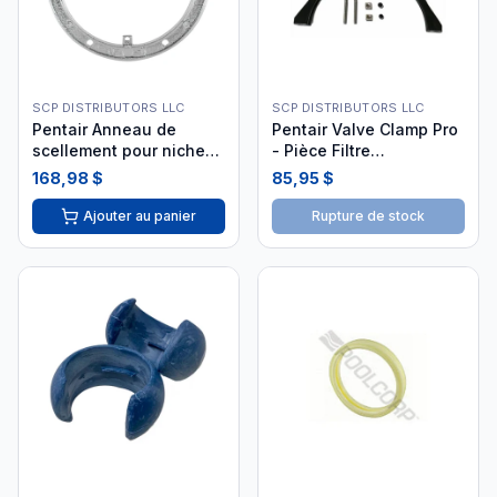
SCP DISTRIBUTORS LLC
SCP DISTRIBUTORS LLC
Pentair Anneau de
Pentair Valve Clamp Pro
scellement pour niche
- Pièce Filtre
petite
GMX600NM
168,98 $
85,95 $
Ajouter au panier
Rupture de stock