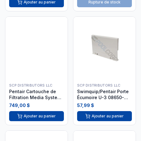
Ajouter au panier
Rupture de stock
SCP DISTRIBUTORS LLC
SCP DISTRIBUTORS LLC
Pentair Cartouche de
Swimquip/Pentair Porte
Filtration Media System
Écumoire U-3 08650-
2 27002-0200S
0022
749,00 $
57,99 $
Ajouter au panier
Ajouter au panier