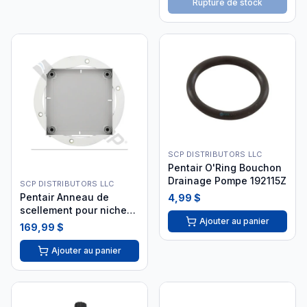
Rupture de stock
SCP DISTRIBUTORS LLC
Pentair O'Ring Bouchon
Drainage Pompe 192115Z
SCP DISTRIBUTORS LLC
Pentair Anneau de
4,99 $
scellement pour niche
Ajouter au panier
petite blanche
169,99 $
Ajouter au panier