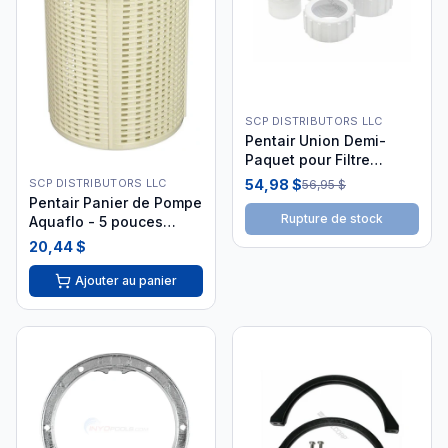
SCP DISTRIBUTORS LLC
Pentair Union Demi-
Paquet pour Filtre
Piscine et Spa C198-8
SCP DISTRIBUTORS LLC
54,98 $
56,95 $
Pentair Panier de Pompe
Rupture de stock
Aquaflo - 5 pouces
R38004 i26
20,44 $
Ajouter au panier