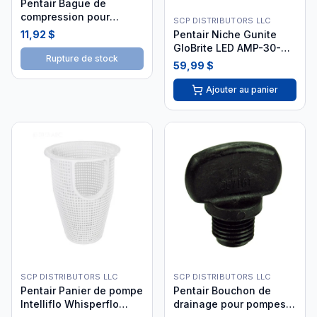
Pentair Bague de
compression pour
SCP DISTRIBUTORS LLC
chlorinateur
Pentair Niche Gunite
11,92 $
GloBrite LED AMP-30-
Rupture de stock
7004
59,99 $
Ajouter au panier
SCP DISTRIBUTORS LLC
SCP DISTRIBUTORS LLC
Pentair Panier de pompe
Pentair Bouchon de
Intelliflo Whisperflo
drainage pour pompes -