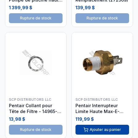
performance (011527)
1 399,99 $
139,99 $
Rupture de stock
Rupture de stock
SCP DISTRIBUTORS LLC
SCP DISTRIBUTORS LLC
Pentair Collant pour
Pentair Interrupteur
Tête de Filtre - 14965-
Limite Haute Max-E-
0020
Therm MasterTemp
13,98 $
119,99 $
Rupture de stock
Ajouter au panier