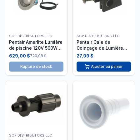
SCP DISTRIBUTORS LLC
SCP DISTRIBUTORS LLC
Pentair Amerlite Lumière
Pentair Cale de
de piscine 120V 500W
Coinçage de Lumière
30' CSA AMP-30-9004
Réutilisable (25549-
629,00 $
27,99 $
720,08 $
600-000)
Rupture de stock
Ajouter au panier
SCP DISTRIBUTORS LLC