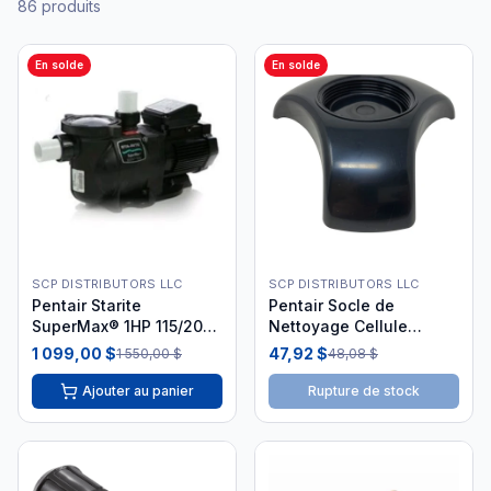
86
produits
En solde
En solde
SCP DISTRIBUTORS LLC
SCP DISTRIBUTORS LLC
Pentair Starite
Pentair Socle de
SuperMax® 1HP 115/208-
Nettoyage Cellule
230V Pompe Piscine
IntelliChlor 523103
1 099,00 $
47,92 $
1 550,00 $
48,08 $
Ajouter au panier
Rupture de stock