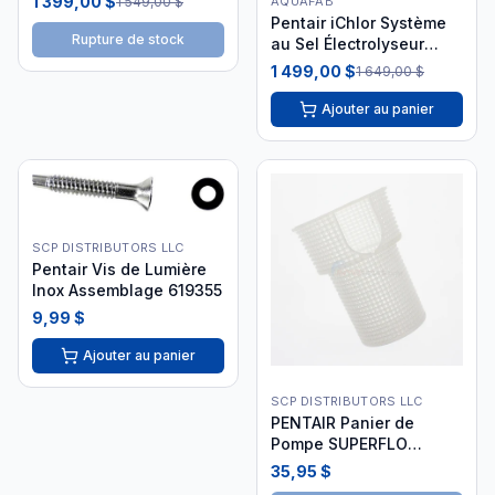
1 399,00 $
AQUAFAB
1 549,00 $
Pentair iChlor Système
Rupture de stock
au Sel Électrolyseur
523080
1 499,00 $
1 649,00 $
Ajouter au panier
SCP DISTRIBUTORS LLC
Pentair Vis de Lumière
Inox Assemblage 619355
9,99 $
Ajouter au panier
SCP DISTRIBUTORS LLC
PENTAIR Panier de
Pompe SUPERFLO
STARITE SUPERMAX
35,95 $