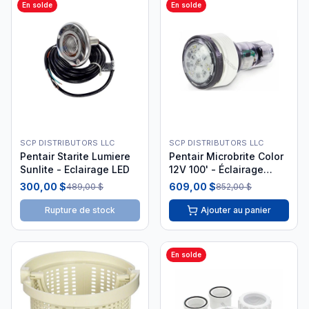
En solde
En solde
SCP DISTRIBUTORS LLC
SCP DISTRIBUTORS LLC
Pentair Starite Lumiere
Pentair Microbrite Color
Sunlite - Eclairage LED
12V 100' - Éclairage
LED.1
300,00 $
609,00 $
489,00 $
852,00 $
Rupture de stock
Ajouter au panier
En solde