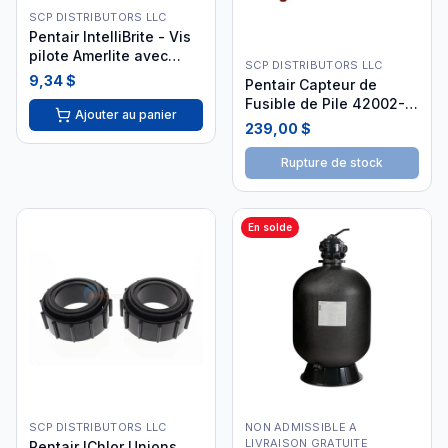
SCP DISTRIBUTORS LLC
Pentair IntelliBrite - Vis
pilote Amerlite avec
SCP DISTRIBUTORS LLC
rondelle gomme
9,34 $
Pentair Capteur de
79104800Z i26
Fusible de Pile 42002-
Ajouter au panier
0024S
239,00 $
Rupture de stock
En solde
SCP DISTRIBUTORS LLC
NON ADMISSIBLE A
LIVRAISON GRATUITE
Pentair IChlor Unions