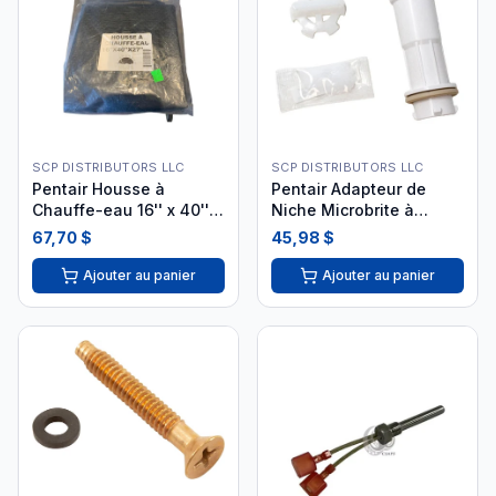
SCP DISTRIBUTORS LLC
SCP DISTRIBUTORS LLC
Pentair Housse à
Pentair Adapteur de
Chauffe-eau 16'' x 40'' x
Niche Microbrite à
27''
Globrite 618040
67,70 $
45,98 $
Ajouter au panier
Ajouter au panier