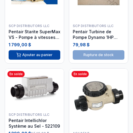
SCP DISTRIBUTORS LLC
SCP DISTRIBUTORS LLC
Pentair Starite SuperMax
Pentair Turbine de
VS - Pompe à vitesses
Pompe Dynamo 1HP
variable écoénergétique
1.5HP 355122
1 799,00 $
79,98 $
Ajouter au panier
Rupture de stock
En solde
En solde
SCP DISTRIBUTORS LLC
Pentair Intellichlor
Système au Sel - 522109