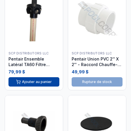
SCP DISTRIBUTORS LLC
SCP DISTRIBUTORS LLC
Pentair Ensemble
Pentair Union PVC 2'' X
Latéral TA60 Filtre
2'' - Raccord Chauffe-
Tagelus 155299
eau 473381
79,99 $
49,99 $
Ajouter au panier
Rupture de stock