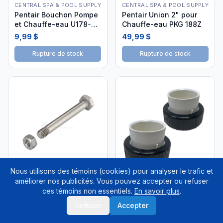
CENTRAL SPA & POOL SUPPLY
CENTRAL SPA & POOL SUPPLY
Pentair Bouchon Pompe
Pentair Union 2" pour
et Chauffe-eau U178-
Chauffe-eau PKG 188Z
920PZ
9,99 $
49,99 $
Rupture de stock
Rupture de stock
Nous utilisons des témoins (cookies) pour analyser le trafic et
améliorer nos publicités. Vous pouvez accepter ou refuser
SCP DISTRIBUTORS LLC
SCP DISTRIBUTORS LLC
ces témoins non essentiels.
En savoir plus
.
Pentair Rainbow Vis &
Pentair Union 2.5" IF3 -
Boulon Acier Inox
Raccord de Plomberie
Refuser
Accepter
R201496
410028
4,99 $
49,99 $