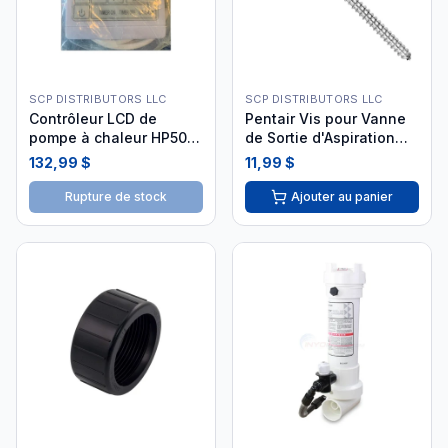
SCP DISTRIBUTORS LLC
SCP DISTRIBUTORS LLC
Contrôleur LCD de
Pentair Vis pour Vanne
pompe à chaleur HP50A
de Sortie d'Aspiration
- HPX95005
SPX1082Z9
132,99 $
11,99 $
Rupture de stock
Ajouter au panier