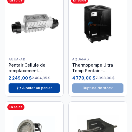
En solde
En solde
AQUAFAB
AQUAFAB
Pentair Cellule de
Thermopompe Ultra
remplacement
Temp Pentair -
IntelliChlor 40000
Chauffage Piscine
2 249,00 $
4 770,00 $
2 404,95 $
7 998,00 $
gallons IC-40
Ajouter au panier
Rupture de stock
En solde