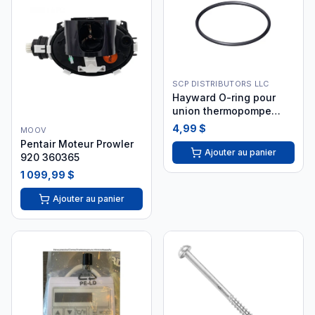
SCP DISTRIBUTORS LLC
Hayward O-ring pour
union thermopompe
HPXWS56OR
4,99 $
MOOV
Pentair Moteur Prowler
Ajouter au panier
920 360365
1 099,99 $
Ajouter au panier