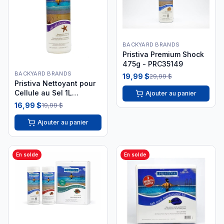
BACKYARD BRANDS
Pristiva Premium Shock
475g - PRC35149
BACKYARD BRANDS
19,99 $
29,99 $
Pristiva Nettoyant pour
Cellule au Sel 1L
Ajouter au panier
PRC35160
16,99 $
19,99 $
Ajouter au panier
En solde
En solde