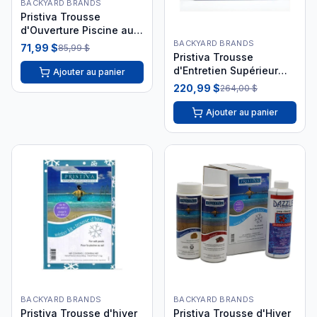
BACKYARD BRANDS
Pristiva Trousse
d'Ouverture Piscine au
Sel 80,000L PRC35101
BACKYARD BRANDS
71,99 $
85,99 $
Pristiva Trousse
d'Entretien Supérieur
Ajouter au panier
Piscine au Sel PRC35106
220,99 $
264,00 $
Ajouter au panier
BACKYARD BRANDS
BACKYARD BRANDS
Pristiva Trousse d'hiver
Pristiva Trousse d'Hiver