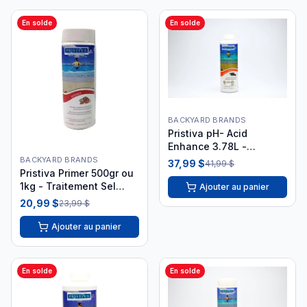
En solde
En solde
BACKYARD BRANDS
Pristiva pH- Acid
Enhance 3.78L -
PRC35155
BACKYARD BRANDS
37,99 $
41,99 $
Pristiva Primer 500gr ou
1kg - Traitement Sel
Ajouter au panier
PRC35138
20,99 $
23,99 $
Ajouter au panier
En solde
En solde