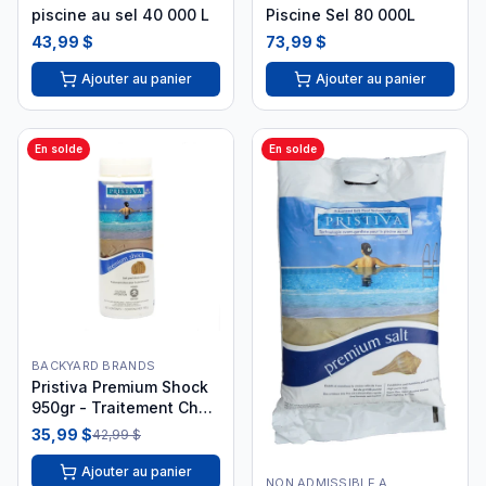
piscine au sel 40 000 L
Piscine Sel 80 000L
43,99 $
73,99 $
Ajouter au panier
Ajouter au panier
En solde
En solde
BACKYARD BRANDS
Pristiva Premium Shock
950gr - Traitement Choc
Piscine Sel PRC35150
35,99 $
42,99 $
Ajouter au panier
NON ADMISSIBLE A