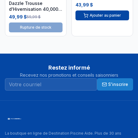
Dazzle Trousse
43,99 $
d'Hivernisation 40,000 L
DAZ06030
Ajouter au panier
49,99 $
59,99 $
Rupture de stock
Restez informé
Recevez nos promotions et conseils saisonniers
S'inscrire
La boutique en ligne de Destination Piscine Aide. Plus de 30 ans