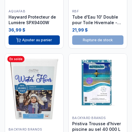
AQUAFAB
RBF
Hayward Protecteur de
Tube d'Eau 10' Double
Lumière SPX9400W
pour Toile Hivernale -
25ph3051
36,99 $
21,99 $
Ajouter au panier
Rupture de stock
En solde
BACKYARD BRANDS
Pristiva Trousse d'hiver
piscine au sel 40 000 L
BACKYARD BRANDS