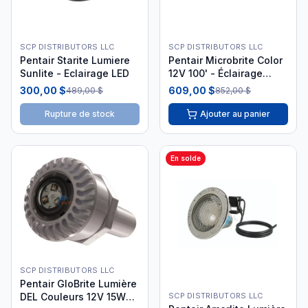
SCP DISTRIBUTORS LLC
SCP DISTRIBUTORS LLC
Pentair Starite Lumiere
Pentair Microbrite Color
Sunlite - Eclairage LED
12V 100' - Éclairage
LED.1
300,00 $
609,00 $
489,00 $
852,00 $
Rupture de stock
Ajouter au panier
En solde
SCP DISTRIBUTORS LLC
Pentair GloBrite Lumière
SCP DISTRIBUTORS LLC
DEL Couleurs 12V 15W