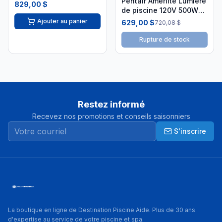
Pentair Amerlite Lumière
100'
829,00 $
de piscine 120V 500W
30' CSA AMP-30-9004
Ajouter au panier
629,00 $
720,08 $
Rupture de stock
Restez informé
Recevez nos promotions et conseils saisonniers
S'inscrire
La boutique en ligne de Destination Piscine Aide. Plus de 30 ans
d'expertise au service de votre piscine et spa.