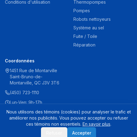
Conditions d'utilisation
Thermopompes
Pompes
Robots nettoyeurs
Système au sel
Fuite / Toile
Réparation
Coordonnées
1451 Rue de Montarville
Saint-Bruno-de-
Montarville, QC J3V 3T6
(450) 723-1110
Lun-Ven: 9h-17h
Sam: 9h-16h
Nous utilisons des témoins (cookies) pour analyser le trafic et
améliorer nos publicités. Vous pouvez accepter ou refuser
ces témoins non essentiels.
En savoir plus
.
Praher Union Dévissable Quick Connect
© 2025 Destination Piscine Aide. Tous droits réservés.
Refuser
Accepter
Ajouter au panier
10,99 $