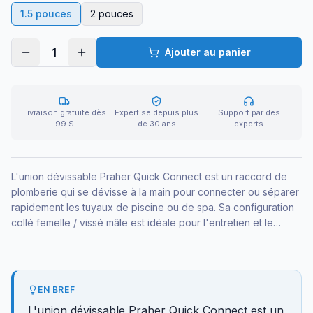
1.5 pouces
2 pouces
1
Ajouter au panier
Livraison gratuite dès
Expertise depuis plus
Support par des
99 $
de 30 ans
experts
L'union dévissable Praher Quick Connect est un raccord de
plomberie qui se dévisse à la main pour connecter ou séparer
rapidement les tuyaux de piscine ou de spa. Sa configuration
collé femelle / vissé mâle est idéale pour l'entretien et le
remplacement de composants sans coupe ni outils. Offerte en
1,5 et 2 pouces.
EN BREF
L'union dévissable Praher Quick Connect est un