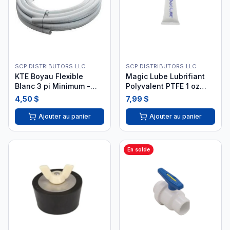
SCP DISTRIBUTORS LLC
SCP DISTRIBUTORS LLC
KTE Boyau Flexible
Magic Lube Lubrifiant
Blanc 3 pi Minimum -
Polyvalent PTFE 1 oz
Plomberie Piscine KTE-
#630
4,50 $
7,99 $
56-2001
Ajouter au panier
Ajouter au panier
En solde