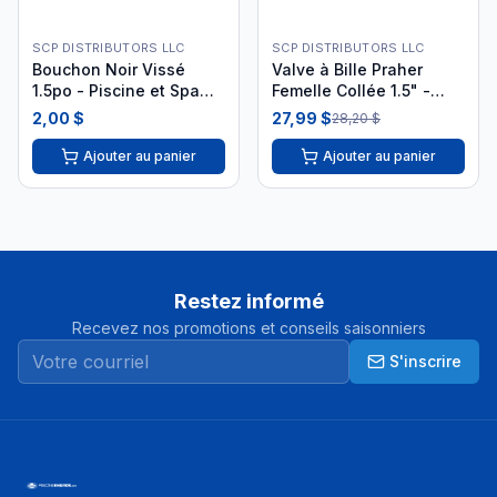
SCP DISTRIBUTORS LLC
SCP DISTRIBUTORS LLC
Bouchon Noir Vissé
Valve à Bille Praher
1.5po - Piscine et Spa
Femelle Collée 1.5" -
844268011626
Union Standard| 150-010
2,00 $
27,99 $
28,20 $
i26
Ajouter au panier
Ajouter au panier
Restez informé
Recevez nos promotions et conseils saisonniers
S'inscrire