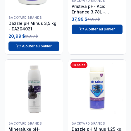
BACKYARD BRANDS
Pristiva pH- Acid
Enhance 3.78L -
PRC35155
BACKYARD BRANDS
37,99 $
41,99 $
Dazzle pH Minus 3,5 kg
- DAZ04021
Ajouter au panier
20,99 $
25,99 $
Ajouter au panier
En solde
BACKYARD BRANDS
BACKYARD BRANDS
Mineraluxe pH-
Dazzle pH Minus 1,25 kg