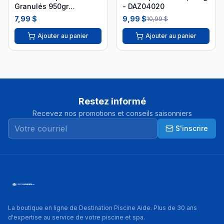
Granulés 950gr
- DAZ04020
DML09546
7,99 $
9,99 $
10,99 $
Ajouter au panier
Ajouter au panier
Restez informé
Recevez nos promotions et conseils saisonniers
S'inscrire
La boutique en ligne de Destination Piscine Aide. Plus de 30 ans
d'expertise au service de votre piscine et spa.