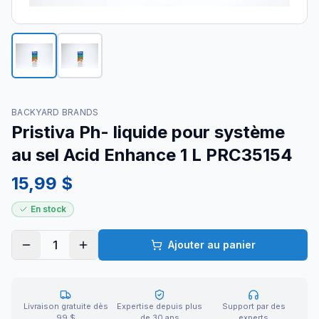
BACKYARD BRANDS
Pristiva Ph- liquide pour système
au sel Acid Enhance 1 L PRC35154
15,99 $
En stock
1
Ajouter au panier
Livraison gratuite dès
Expertise depuis plus
Support par des
99 $
de 30 ans
experts