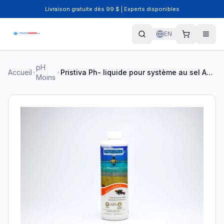
Livraison gratuite dès 99 $ | Experts disponibles
EN
pH
Accueil
Pristiva Ph- liquide pour système au sel Acid Enhance 1 L PRC35154
Moins