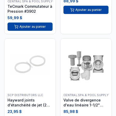
88,99 $
CENTRAL SPA & POOL SUPPLY
TeCmark Commutateur à
Ajouter au panier
Pression #3902
59,99 $
Ajouter au panier
SCP DISTRIBUTORS LLC
CENTRAL SPA & POOL SUPPLY
Hayward joints
Valve de divergence
d'étanchéité de jet (2
d'eau linéaire 1-1/2"
pièces) SPX0720PE2
25042-009-000
23,95 $
85,98 $