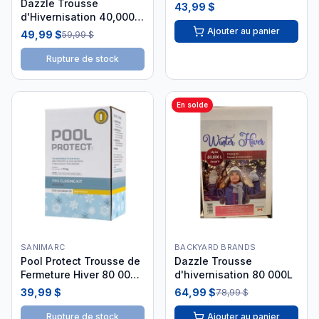
Dazzle Trousse
43,99 $
d'Hivernisation 40,000 L
DAZ06030
Ajouter au panier
49,99 $
59,99 $
Rupture de stock
En solde
SANIMARC
BACKYARD BRANDS
Pool Protect Trousse de
Dazzle Trousse
Fermeture Hiver 80 000L
d'hivernisation 80 000L
Chlore Sel
39,99 $
64,99 $
78,99 $
Rupture de stock
Ajouter au panier