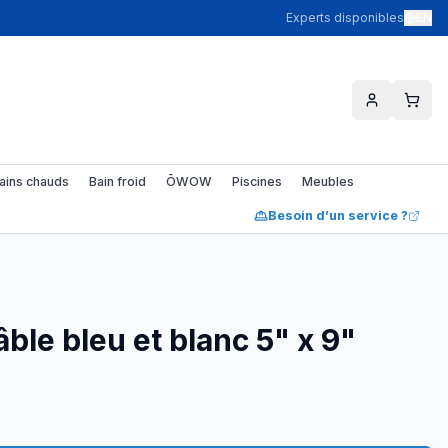
Experts disponibles
EN
ains chauds
Bain froid
ŌWOW
Piscines
Meubles
Besoin d’un service ?
ble bleu et blanc 5" x 9"