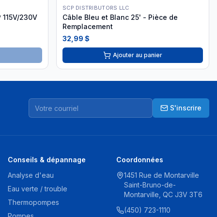
SCP DISTRIBUTORS LLC
P 115V/230V
Câble Bleu et Blanc 25' - Pièce de
Remplacement
32,99 $
Ajouter au panier
S'inscrire
Conseils & dépannage
Coordonnées
Analyse d'eau
1451 Rue de Montarville
Saint-Bruno-de-
Eau verte / trouble
Montarville, QC J3V 3T6
Thermopompes
(450) 723-1110
Pompes