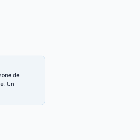
 zone de
se. Un