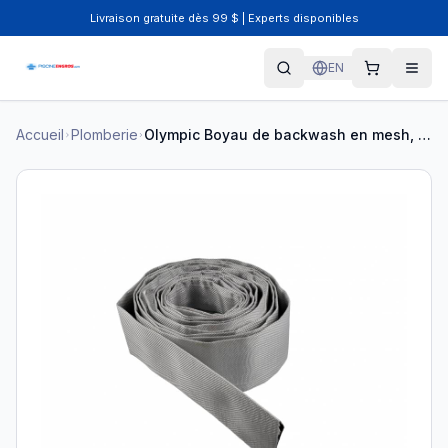
Livraison gratuite dès 99 $ | Experts disponibles
EN
Accueil
Plomberie
Olympic Boyau de backwash en mesh, ultra résistant, 100' MBWH=100-SW