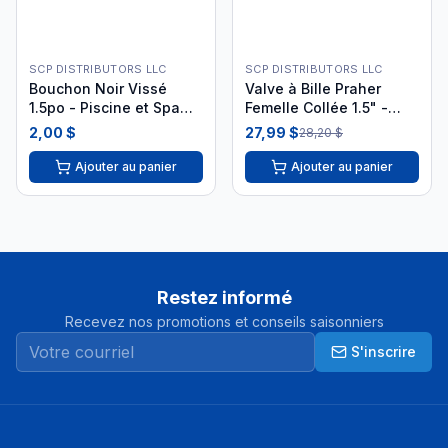
SCP DISTRIBUTORS LLC
SCP DISTRIBUTORS LLC
Bouchon Noir Vissé
Valve à Bille Praher
1.5po - Piscine et Spa
Femelle Collée 1.5" -
844268011626
Union Standard| 150-010
2,00 $
27,99 $
28,20 $
i26
Ajouter au panier
Ajouter au panier
Restez informé
Recevez nos promotions et conseils saisonniers
S'inscrire