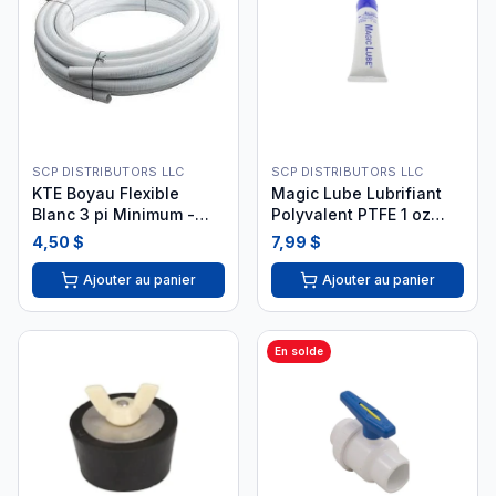
SCP DISTRIBUTORS LLC
SCP DISTRIBUTORS LLC
KTE Boyau Flexible
Magic Lube Lubrifiant
Blanc 3 pi Minimum -
Polyvalent PTFE 1 oz
Plomberie Piscine KTE-
#630
4,50 $
7,99 $
56-2001
Ajouter au panier
Ajouter au panier
En solde