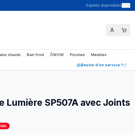
Experts disponibles
EN
ains chauds
Bain froid
ŌWOW
Piscines
Meubles
Besoin d’un service ?
e Lumière SP507A avec Joints
olde