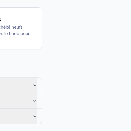
s
nchéité neufs
velle bride pour