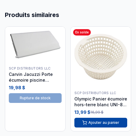
Produits similaires
En solde
SCP DISTRIBUTORS LLC
Carvin Jacuzzi Porte
écumoire piscine
creusée
19,98 $
SCP DISTRIBUTORS LLC
Rupture de stock
Olympic Panier écumoire
hors-terre blanc UNI-88
i26
13,99 $
16,99 $
Ajouter au panier