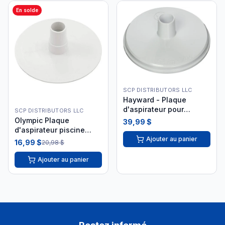
En solde
SCP DISTRIBUTORS LLC
Hayward - Plaque
d'aspirateur pour
SCP DISTRIBUTORS LLC
piscine creusée SP1106A
Olympic Plaque
39,99 $
i26
d'aspirateur piscine
Ajouter au panier
hors-terre
16,99 $
20,98 $
Ajouter au panier