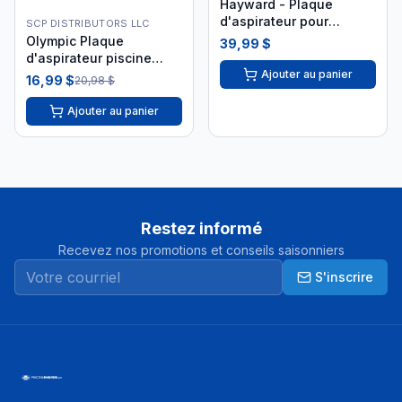
Hayward - Plaque
d'aspirateur pour
SCP DISTRIBUTORS LLC
piscine creusée SP1106A
Olympic Plaque
39,99 $
i26
d'aspirateur piscine
Ajouter au panier
hors-terre
16,99 $
20,98 $
Ajouter au panier
Restez informé
Recevez nos promotions et conseils saisonniers
S'inscrire