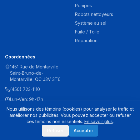
Pompes
Robots nettoyeurs
Système au sel
Fuite / Toile
Réparation
Coordonnées
1451 Rue de Montarville
Saint-Bruno-de-
Montarville, QC J3V 3T6
(450) 723-1110
Lun-Ven: 9h-17h
Sam: 9h-16h
Nous utilisons des témoins (cookies) pour analyser le trafic et
améliorer nos publicités. Vous pouvez accepter ou refuser
ces témoins non essentiels.
En savoir plus
.
Carvin Jacuzzi Panier d'écumoire 43109206R
© 2025 Destination Piscine Aide. Tous droits réservés.
Refuser
Accepter
Rupture de stock
53,99 $