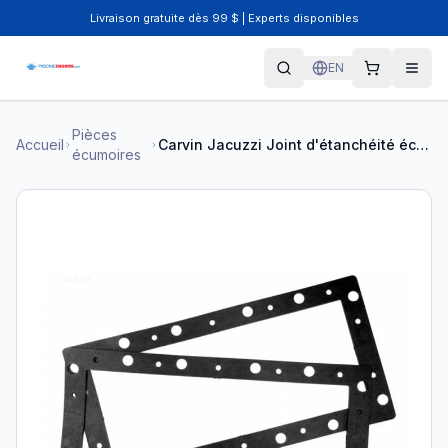
Livraison gratuite dès 99 $ | Experts disponibles
EN
Pièces
Accueil
Carvin Jacuzzi Joint d'étanchéité écumoire grande bouche
écumoires