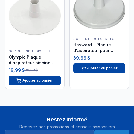
SCP DISTRIBUTORS LLC
Hayward - Plaque
d'aspirateur pour
SCP DISTRIBUTORS LLC
piscine creusée SP1106A
Olympic Plaque
39,99 $
i26
d'aspirateur piscine
Ajouter au panier
hors-terre
16,99 $
20,98 $
Ajouter au panier
Restez informé
Recevez nos promotions et conseils saisonniers