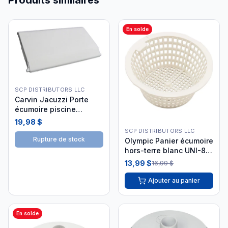
Produits similaires
En solde
SCP DISTRIBUTORS LLC
Carvin Jacuzzi Porte
écumoire piscine
creusée
19,98 $
SCP DISTRIBUTORS LLC
Rupture de stock
Olympic Panier écumoire
hors-terre blanc UNI-88
i26
13,99 $
16,99 $
Ajouter au panier
En solde