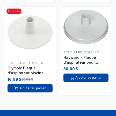
En solde
SCP DISTRIBUTORS LLC
Hayward - Plaque
d'aspirateur pour
SCP DISTRIBUTORS LLC
piscine creusée SP1106A
Olympic Plaque
39,99 $
i26
d'aspirateur piscine
Ajouter au panier
hors-terre
16,99 $
20,98 $
Ajouter au panier