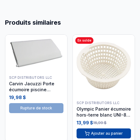
Produits similaires
En solde
SCP DISTRIBUTORS LLC
Carvin Jacuzzi Porte
écumoire piscine
creusée
19,98 $
SCP DISTRIBUTORS LLC
Rupture de stock
Olympic Panier écumoire
hors-terre blanc UNI-88
i26
13,99 $
16,99 $
Ajouter au panier