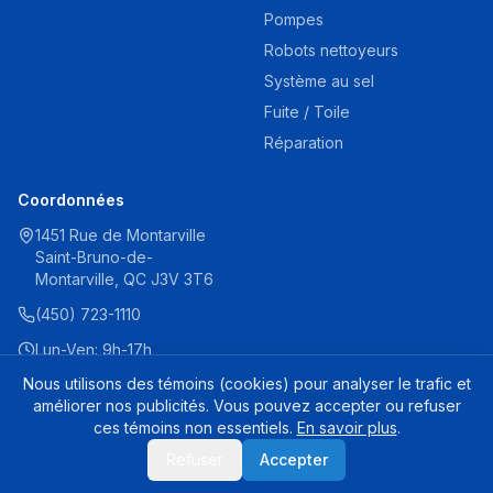
Pompes
Robots nettoyeurs
Système au sel
Fuite / Toile
Réparation
Coordonnées
1451 Rue de Montarville
Saint-Bruno-de-
Montarville, QC J3V 3T6
(450) 723-1110
Lun-Ven: 9h-17h
Sam: 9h-16h
Nous utilisons des témoins (cookies) pour analyser le trafic et
améliorer nos publicités. Vous pouvez accepter ou refuser
ces témoins non essentiels.
En savoir plus
.
Contrôleur LCD de pompe à chaleur HP50A - HPX95005
© 2025 Destination Piscine Aide. Tous droits réservés.
Refuser
Accepter
Rupture de s
132,99 $