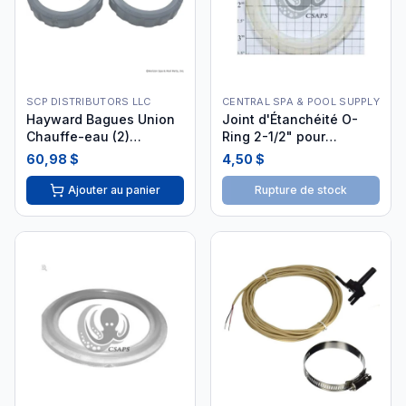
SCP DISTRIBUTORS LLC
CENTRAL SPA & POOL SUPPLY
Hayward Bagues Union
Joint d'Étanchéité O-
Chauffe-eau (2)
Ring 2-1/2" pour
HAXNUT1930 i26
Chauffe-Eau
60,98 $
4,50 $
Ajouter au panier
Rupture de stock