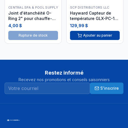
CENTRAL SPA & POOL SUPPLY
SCP DISTRIBUTORS LLC
Joint d'étanchéité O-
Hayward Capteur de
Ring 2" pour chauffe-
température GLX-PC-12-
eau spa - 711-4030
KIT avec câble 4.5m
4,00 $
129,99 $
Rupture de stock
Ajouter au panier
Restez informé
Recevez nos promotions et conseils saisonniers
S'inscrire