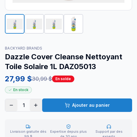
BACKYARD BRANDS
Dazzle Cover Cleanse Nettoyant
Toile Solaire 1L DAZ05013
27,99 $
30,99 $
En solde
En stock
1
Ajouter au panier
Livraison gratuite dès
Expertise depuis plus
Support par des
99 $
de 30 ans
experts