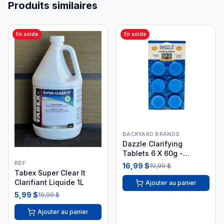
Produits similaires
En solde
En solde
BACKYARD BRANDS
Dazzle Clarifying
Tablets 6 X 60g -
DAZ05025
RBF
16,99 $
19,99 $
Tabex Super Clear It
Clarifiant Liquide 1L
Ajouter au panier
5,99 $
19,99 $
Ajouter au panier