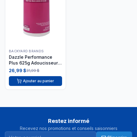
BACKYARD BRANDS
Dazzle Performance
Plus 625g Adoucisseur
DAZ08010
26,99 $
31,99 $
Ajouter au panier
Restez informé
Recevez nos promotions et conseils saisonniers