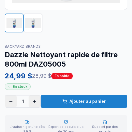
BACKYARD BRANDS
Dazzle Nettoyant rapide de filtre
800ml DAZ05005
24,99 $
28,99 $
En solde
En stock
1
Ajouter au panier
Livraison gratuite dès
Expertise depuis plus
Support par des
99 $
de 30 ans
experts