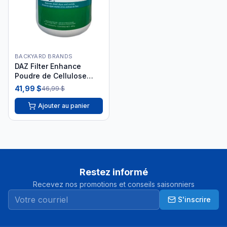
BACKYARD BRANDS
DAZ Filter Enhance
Poudre de Cellulose
600g - DAZ05019
41,99 $
46,99 $
Ajouter au panier
Restez informé
Recevez nos promotions et conseils saisonniers
S'inscrire