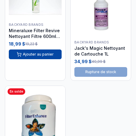
BACKYARD BRANDS
Mineraluxe Filter Revive
Nettoyant Filtre 600ml
DML09536
BACKYARD BRANDS
18,99 $
19,22 $
Jack's Magic Nettoyant
de Cartouche 1L
Ajouter au panier
34,99 $
40,99 $
Rupture de stock
En solde