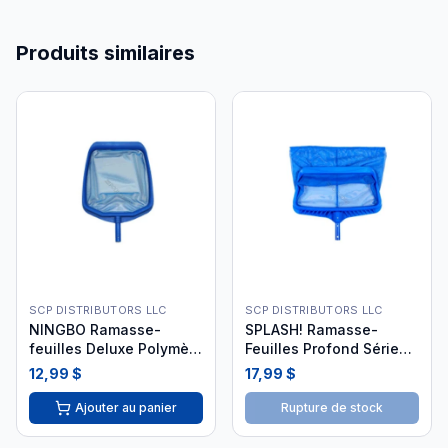
Produits similaires
SCP DISTRIBUTORS LLC
SCP DISTRIBUTORS LLC
NINGBO Ramasse-
SPLASH! Ramasse-
feuilles Deluxe Polymère
Feuilles Profond Série
Bleu NNG-40-0036
Pro Bleu 90230
12,99 $
17,99 $
Ajouter au panier
Rupture de stock