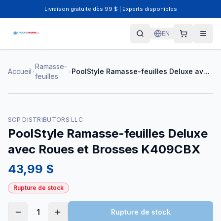
Livraison gratuite dès 99 $ | Experts disponibles
EN
Ramasse-
Accueil
PoolStyle Ramasse-feuilles Deluxe avec Roues et Brosses K409CBX
feuilles
SCP DISTRIBUTORS LLC
PoolStyle Ramasse-feuilles Deluxe
avec Roues et Brosses K409CBX
43,99 $
Rupture de stock
1
Rupture de stock