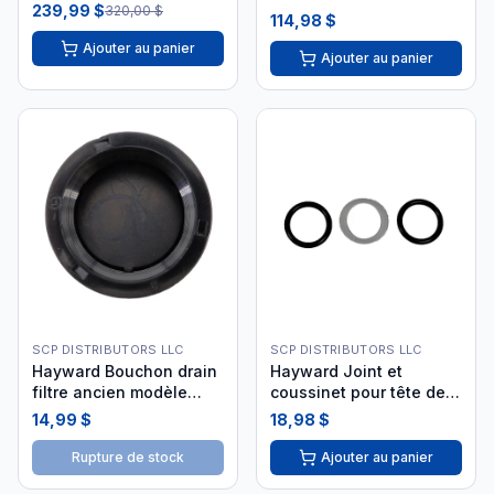
239,99 $
320,00 $
Tarte) SPX0714CA
114,98 $
Ajouter au panier
Ajouter au panier
SCP DISTRIBUTORS LLC
SCP DISTRIBUTORS LLC
Hayward Bouchon drain
Hayward Joint et
filtre ancien modèle
coussinet pour tête de
SX180HG
filtre SP0714T
14,99 $
18,98 $
Rupture de stock
Ajouter au panier