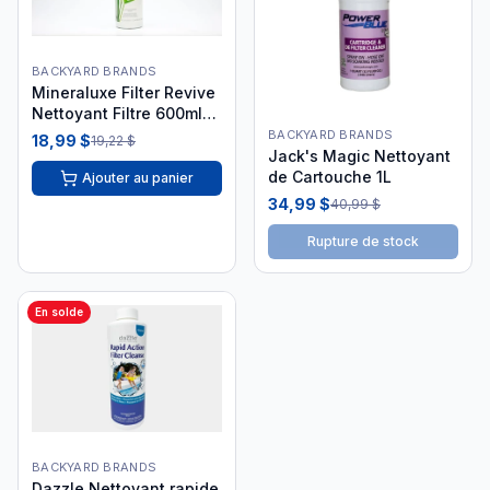
BACKYARD BRANDS
Mineraluxe Filter Revive
Nettoyant Filtre 600ml
DML09536
BACKYARD BRANDS
18,99 $
19,22 $
Jack's Magic Nettoyant
de Cartouche 1L
Ajouter au panier
34,99 $
40,99 $
Rupture de stock
En solde
BACKYARD BRANDS
Dazzle Nettoyant rapide