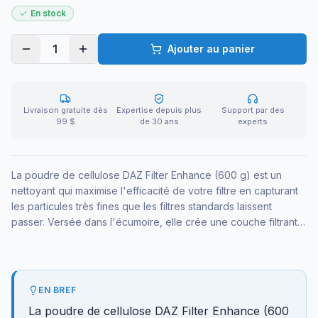
En stock
1
Ajouter au panier
Livraison gratuite dès
Expertise depuis plus
Support par des
99 $
de 30 ans
experts
La poudre de cellulose DAZ Filter Enhance (600 g) est un
nettoyant qui maximise l'efficacité de votre filtre en capturant
les particules très fines que les filtres standards laissent
passer. Versée dans l'écumoire, elle crée une couche filtrante
supplémentaire dans le médium existant. Pour les propriétaires
qui veulent une eau cristalline sans changer d'équipement.
EN BREF
La poudre de cellulose DAZ Filter Enhance (600