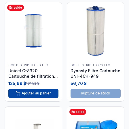
En solde
SCP DISTRIBUTORS LLC
SCP DISTRIBUTORS LLC
Unicel C-8320
Dynasty Filtre Cartouche
Cartouche de filtration
UNI-4CH-949
Sundance
125,99 $
56,70 $
191,52 $
Ajouter au panier
Rupture de stock
En solde