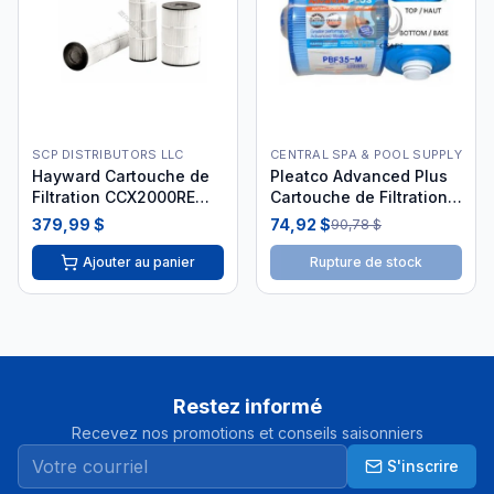
SCP DISTRIBUTORS LLC
CENTRAL SPA & POOL SUPPLY
Hayward Cartouche de
Pleatco Advanced Plus
Filtration CCX2000RE
Cartouche de Filtration
200 pi²
Bullfrog 35
379,99 $
74,92 $
90,78 $
Ajouter au panier
Rupture de stock
Restez informé
Recevez nos promotions et conseils saisonniers
S'inscrire