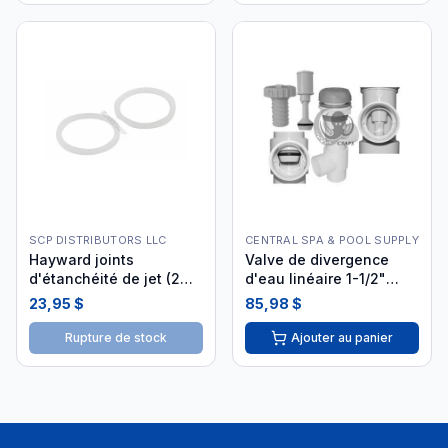
SCP DISTRIBUTORS LLC
CENTRAL SPA & POOL SUPPLY
Hayward joints
Valve de divergence
d'étanchéité de jet (2
d'eau linéaire 1-1/2"
pièces) SPX0720PE2
25042-009-000
23,95 $
85,98 $
Rupture de stock
Ajouter au panier