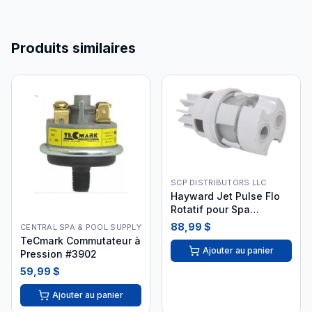
Produits similaires
SCP DISTRIBUTORS LLC
Hayward Jet Pulse Flo
Rotatif pour Spa
SP1436PAKB
88,99 $
CENTRAL SPA & POOL SUPPLY
TeCmark Commutateur à
Ajouter au panier
Pression #3902
59,99 $
Ajouter au panier