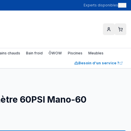
Experts disponibles
EN
ains chauds
Bain froid
ŌWOW
Piscines
Meubles
Besoin d’un service ?
tre 60PSI Mano-60