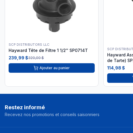
SCP DISTRIBUTORS LLC
SCP DISTRIBU
Hayward Tête de Filtre 1 1/2'' SP0714T
Hayward Ass
239,99 $
320,00 $
de Tarte) S
114,98 $
Ajouter au panier
Restez informé
Recevez nos promotions et conseils saisonniers