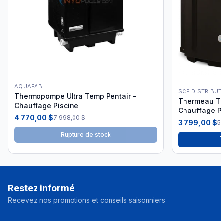
AQUAFAB
SCP DISTRIBU
Thermopompe Ultra Temp Pentair -
Thermeau T
Chauffage Piscine
Chauffage P
4 770,00 $
7 998,00 $
3 799,00 $
5
Rupture de stock
Restez informé
Recevez nos promotions et conseils saisonniers