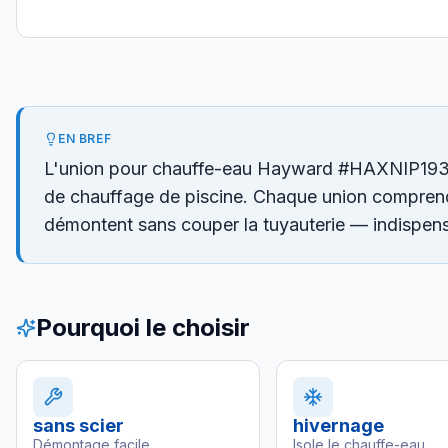
EN BREF
L'union pour chauffe-eau Hayward #HAXNIP1930 (pa
de chauffage de piscine. Chaque union comprend 
démontent sans couper la tuyauterie — indispensa
Pourquoi le choisir
sans scier
hivernage
Démontage facile
Isole le chauffe-eau