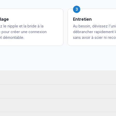
3
lage
Entretien
 le nipple et la bride à la
Au besoin, dévissez l'un
e pour créer une connexion
débrancher rapidement l
t démontable.
sans avoir à scier ni reco