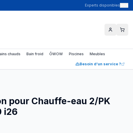
Experts disponibles
EN
ains chauds
Bain froid
ŌWOW
Piscines
Meubles
Besoin d’un service ?
n pour Chauffe-eau 2/PK
 i26