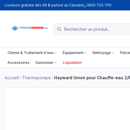
Livraison gratuite dès 99 $ partout au Canada
(450) 723-1110
Chimie & Traitement d'eau
Équipement
Nettoyage
Pièce
Accessoires
Saisonnier
Liquidation
Accueil
Thermopompe
Hayward Union pour Chauffe-eau 2/