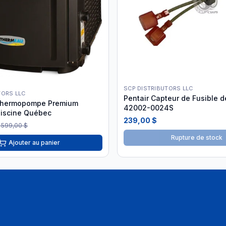
SCP DISTRIBUTORS LLC
TORS LLC
Pentair Capteur de Fusible d
hermopompe Premium
42002-0024S
iscine Québec
239,00 $
 599,00 $
Rupture de stock
Ajouter au panier