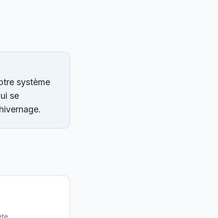
votre système
ui se
'hivernage.
ète