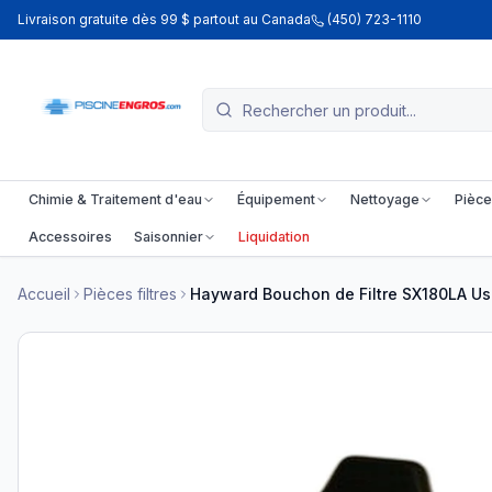
Livraison gratuite dès 99 $ partout au Canada
(450) 723-1110
Chimie & Traitement d'eau
Équipement
Nettoyage
Pièce
Accessoires
Saisonnier
Liquidation
Accueil
Pièces filtres
Hayward Bouchon de Filtre SX180LA U