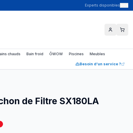
Experts disponibles
EN
ains chauds
Bain froid
ŌWOW
Piscines
Meubles
Besoin d’un service ?
hon de Filtre SX180LA