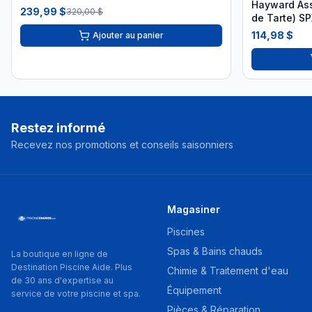
Hayward Ass
239,99 $
320,00 $
de Tarte) S
114,98 $
Ajouter au panier
Restez informé
Recevez nos promotions et conseils saisonniers
Magasiner
Piscines
Spas & Bains chauds
La boutique en ligne de
Destination Piscine Aide. Plus
Chimie & Traitement d'eau
de 30 ans d'expertise au
Équipement
service de votre piscine et spa.
Pièces & Réparation