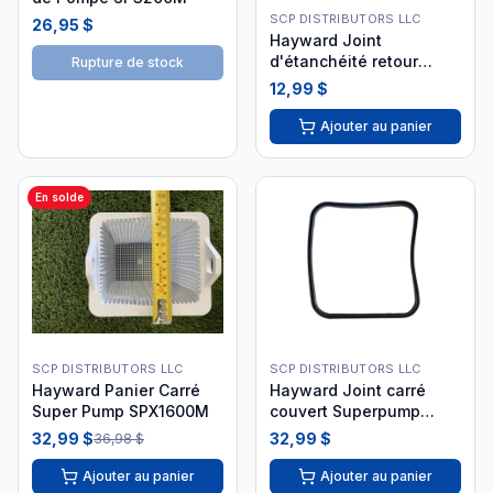
SCP DISTRIBUTORS LLC
26,95 $
Hayward Joint
d'étanchéité retour
Rupture de stock
d'eau SPX1408C i26
12,99 $
Ajouter au panier
En solde
SCP DISTRIBUTORS LLC
SCP DISTRIBUTORS LLC
Hayward Panier Carré
Hayward Joint carré
Super Pump SPX1600M
couvert Superpump
SPX1600S
32,99 $
32,99 $
36,98 $
Ajouter au panier
Ajouter au panier