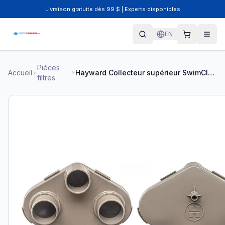
Livraison gratuite dès 99 $ | Experts disponibles
EN
Pièces
Accueil
Hayward Collecteur supérieur SwimClear CX3030C
filtres