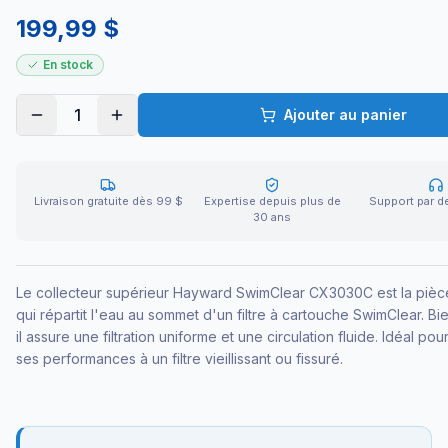
199,99 $
En stock
1
Ajouter au panier
Livraison gratuite dès 99 $
Expertise depuis plus de
Support par d
30 ans
Le collecteur supérieur Hayward SwimClear CX3030C est la pièc
qui répartit l'eau au sommet d'un filtre à cartouche SwimClear. Bi
il assure une filtration uniforme et une circulation fluide. Idéal po
ses performances à un filtre vieillissant ou fissuré.