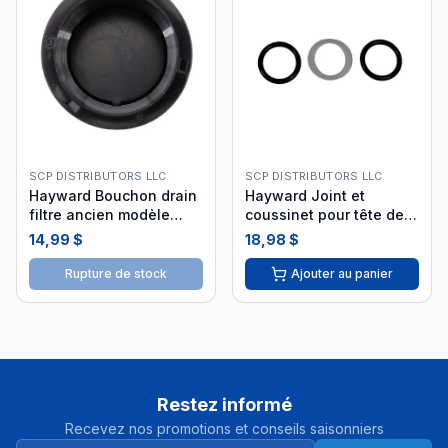
SCP DISTRIBUTORS LLC
SCP DISTRIBUTORS LLC
Hayward Bouchon drain
Hayward Joint et
filtre ancien modèle
coussinet pour tête de
SX180HG
filtre SP0714T
14,99 $
18,98 $
Rupture de stock
Ajouter au panier
Restez informé
Recevez nos promotions et conseils saisonniers