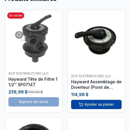
En solde
SCP DISTRIBUTORS LLC
SCP DISTRIBUTORS LLC
Hayward Tête de Filtre 1
Hayward Assemblage de
1/2'' SP0714T
Diverteur (Point de
239,99 $
320,00 $
Tarte) SPX0714CA
114,98 $
Rupture de stock
Ajouter au panier