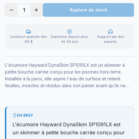
1
Rupture de stock
Livraison gratuite dès
Expertise depuis plus
Support par des
99 $
de 30 ans
experts
L'écumoire Hayward DynaSkim SP1091LX est un skimmer à
petite bouche carrée conçu pour les piscines hors-terre.
Installée à la paroi, elle aspire l'eau de surface et retient
feuilles, insectes et résidus dans son panier avant qu'ils ne
coulent. Corps en ABS blanc durable, livrée avec ses raccords
1 1/2''.
EN BREF
L'écumoire Hayward DynaSkim SP1091LX est
un skimmer à petite bouche carrée conçu pour