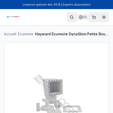
Livraison gratuite dès 99 $ | Experts disponibles
EN
Accueil
Écumoire
Hayward Écumoire DynaSkim Petite Bouche Carrée Blanche SP1091LX