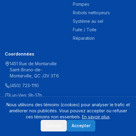
Pompes
Robots nettoyeurs
Système au sel
Fuite / Toile
Réparation
Coordonnées
1451 Rue de Montarville
Saint-Bruno-de-
Montarville, QC J3V 3T6
(450) 723-1110
Lun-Ven: 9h-17h
Sam: 9h-16h
Nous utilisons des témoins (cookies) pour analyser le trafic et
améliorer nos publicités. Vous pouvez accepter ou refuser
ces témoins non essentiels.
En savoir plus
.
Hayward Écumoire DynaSkim Petite Bouche Carrée Blanche SP1091LX
© 2025 Destination Piscine Aide. Tous droits réservés.
Refuser
Accepter
R
89,99 $