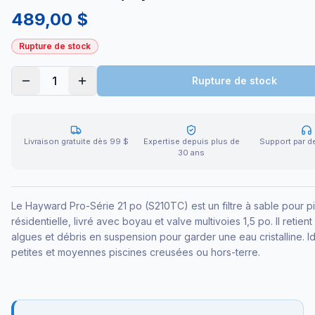
489,00 $
Rupture de stock
1
Rupture de stock
Livraison gratuite dès 99 $
Expertise depuis plus de
Support par d
30 ans
Le Hayward Pro-Série 21 po (S210TC) est un filtre à sable pour p
résidentielle, livré avec boyau et valve multivoies 1,5 po. Il retien
algues et débris en suspension pour garder une eau cristalline. I
petites et moyennes piscines creusées ou hors-terre.