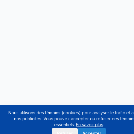
Nous utilisons des témoins (cookies) pour analyser le trafic et 
nos publicités. Vous pouvez accepter ou refuser ces témoin
essentiels.
En savoir plus
.
Hayward Filtre Pro-Série 21 po avec boyau 225 lb valve 1,5 po HAY-05-60
Refuser
Accepter