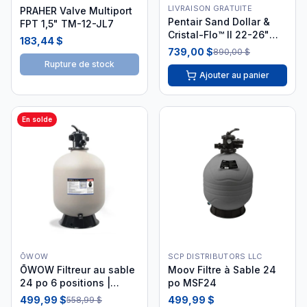
LIVRAISON GRATUITE
PRAHER Valve Multiport
Pentair Sand Dollar &
FPT 1,5" TM-12-JL7
Cristal-Flo™ II 22-26"
183,44 $
MPV 1,5" 145367
739,00 $
890,00 $
Rupture de stock
Ajouter au panier
En solde
ŌWOW
SCP DISTRIBUTORS LLC
ŌWOW Filtreur au sable
Moov Filtre à Sable 24
24 po 6 positions |
po MSF24
SF124
499,99 $
499,99 $
558,99 $