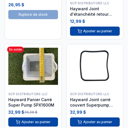
SCP DISTRIBUTORS LLC
26,95 $
Hayward Joint
d'étanchéité retour
Rupture de stock
d'eau SPX1408C i26
12,99 $
Ajouter au panier
En solde
SCP DISTRIBUTORS LLC
SCP DISTRIBUTORS LLC
Hayward Panier Carré
Hayward Joint carré
Super Pump SPX1600M
couvert Superpump
SPX1600S
32,99 $
32,99 $
36,98 $
Ajouter au panier
Ajouter au panier