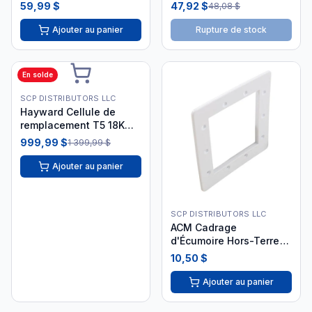
IntelliChlor 523103
59,99 $
47,92 $
48,08 $
Ajouter au panier
Rupture de stock
En solde
SCP DISTRIBUTORS LLC
Hayward Cellule de
remplacement T5 18K
gallons GLX-CELL-5
999,99 $
1 399,99 $
Ajouter au panier
SCP DISTRIBUTORS LLC
ACM Cadrage
d'Écumoire Hors-Terre
Carré Face Plate
10,50 $
Ajouter au panier