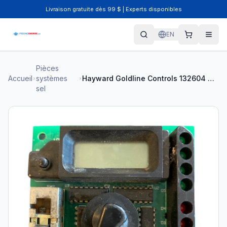
Livraison gratuite dès 99 $ | Experts disponibles
EN
Pièces
Accueil
systèmes
Hayward Goldline Controls 132604 REV: F - Pièce Système Sel
sel