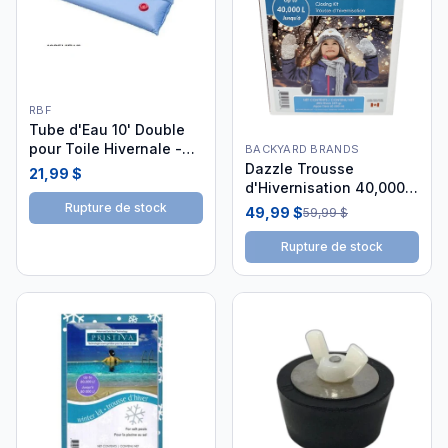
RBF
Tube d'Eau 10' Double
pour Toile Hivernale -
BACKYARD BRANDS
25ph3051
Dazzle Trousse
21,99 $
d'Hivernisation 40,000 L
DAZ06030
Rupture de stock
49,99 $
59,99 $
Rupture de stock