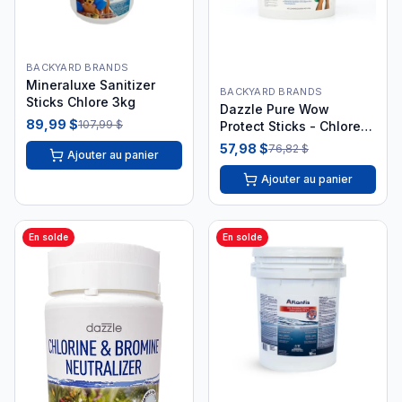
BACKYARD BRANDS
Mineraluxe Sanitizer
BACKYARD BRANDS
Sticks Chlore 3kg
Dazzle Pure Wow
89,99 $
107,99 $
Protect Sticks - Chlore
250g
57,98 $
76,82 $
Ajouter au panier
Ajouter au panier
En solde
En solde