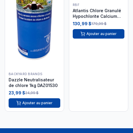
RBF
Atlantis Chlore Granulé
Hypochlorite Calcium
18kg
130,99 $
179,99 $
Ajouter au panier
BACKYARD BRANDS
Dazzle Neutralisateur
de chlore 1kg DAZ01530
23,99 $
24,99 $
Ajouter au panier