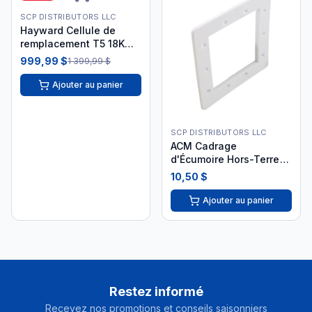
SCP DISTRIBUTORS LLC
Hayward Cellule de
remplacement T5 18K
gallons GLX-CELL-5
999,99 $
1 399,99 $
Ajouter au panier
SCP DISTRIBUTORS LLC
ACM Cadrage
d'Écumoire Hors-Terre
Carré Face Plate
10,50 $
Ajouter au panier
Restez informé
Recevez nos promotions et conseils saisonniers