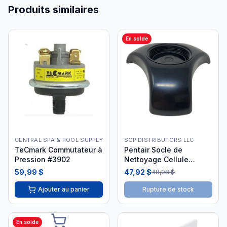
Produits similaires
En solde
CENTRAL SPA & POOL SUPPLY
SCP DISTRIBUTORS LLC
TeCmark Commutateur à
Pentair Socle de
Pression #3902
Nettoyage Cellule
IntelliChlor 523103
59,99 $
47,92 $
48,08 $
Ajouter au panier
Rupture de stock
En solde